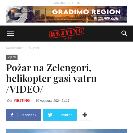
GRADIMO REGION
Naslovnica
Vijesti
Vijesti
Požar na Zelengori,
helikopter gasi vatru
/VIDEO/
REJTING
Od
-
10 Augusta, 2024 21:17
Facebook
Twitter