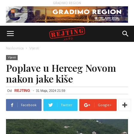
GRADIMO REGION
Naslovnica
Vijesti
Vijesti
Poplave u Herceg Novom
nakon jake kiše
REJTING
Od
-
31 Maja, 2024 21:59
Facebook
Twitter
Google+