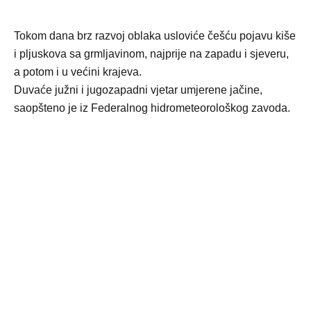
Tokom dana brz razvoj oblaka usloviće češću pojavu kiše
i pljuskova sa grmljavinom, najprije na zapadu i sjeveru,
a potom i u većini krajeva.
Duvaće južni i jugozapadni vjetar umjerene jačine,
saopšteno je iz Federalnog hidrometeorološkog zavoda.