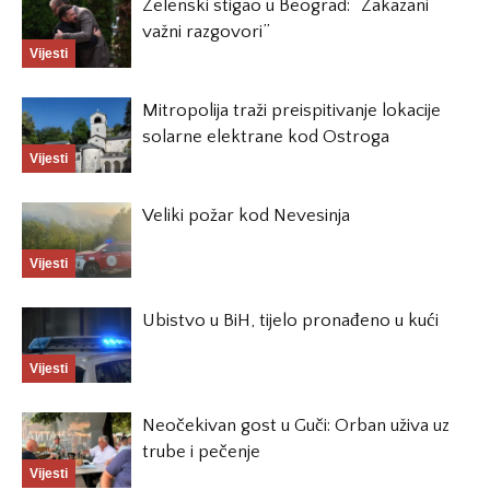
Zelenski stigao u Beograd: “Zakazani
važni razgovori”
Vijesti
Mitropolija traži preispitivanje lokacije
solarne elektrane kod Ostroga
Vijesti
Veliki požar kod Nevesinja
Vijesti
Ubistvo u BiH, tijelo pronađeno u kući
Vijesti
Neočekivan gost u Guči: Orban uživa uz
trube i pečenje
Vijesti