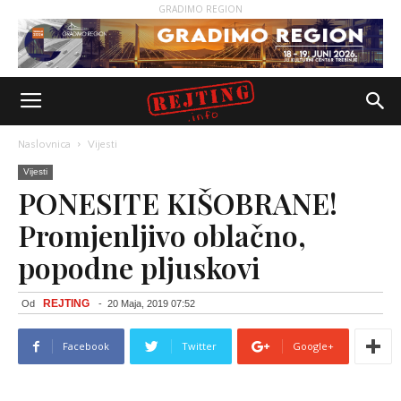
GRADIMO REGION
Naslovnica
Vijesti
Vijesti
PONESITE KIŠOBRANE!
Promjenljivo oblačno,
popodne pljuskovi
REJTING
Od
-
20 Maja, 2019 07:52
Facebook
Twitter
Google+