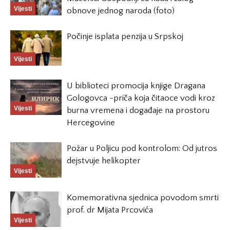
Vijesti
obnove jednog naroda (foto)
Počinje isplata penzija u Srpskoj
Vijesti
U biblioteci promocija knjige Dragana
Gologovca -priča koja čitaoce vodi kroz
Vijesti
burna vremena i događaje na prostoru
Hercegovine
Požar u Poljicu pod kontrolom: Od jutros
dejstvuje helikopter
Vijesti
Komemorativna sjednica povodom smrti
prof. dr Mijata Prcovića
Vijesti