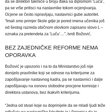
da se direktori takmiče u broju đaka sa diplomom ‘Luča’,
pa se vrše pritisci na nastavnike tokom ocjenjivanja.
Ocjene se često ispravljaju, nastavnici gube autoritet.
“Imali smo primjer škole gdje je pored imena učenika još
od šestog razreda običnom olovkom zapisano slovo L –
oznaka za pretendeta za ‘Luču’…”, tvrdi Božović.
BEZ ZAJEDNIČKE REFORME NEMA
OPORAVKA
Božović je upozorio i na to da Ministarstvo još nije
donijelo pravilnike koji se odnose na kriterijume za
zapošljavanje nastavnog kadra, pa se nastavnici i dalje
zapošljavaju na osnovu slobodne procjene komisije i
direktora ustanova, bez ikakvih kriterijuma.
“Jedna od stvari koje su doprinijele da se mladi ljudi teže
odlučuju na nastavničke fakultete je i činjenica da je