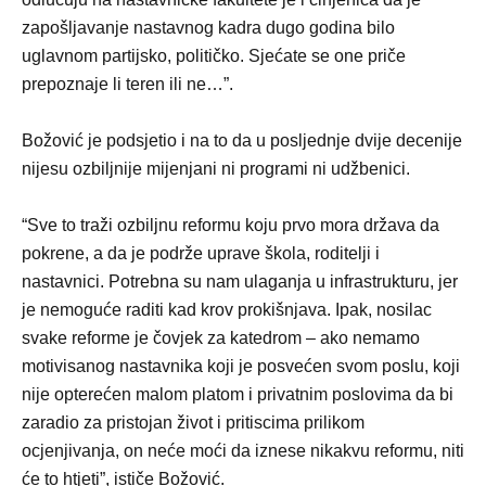
zapošljavanje nastavnog kadra dugo godina bilo
uglavnom partijsko, političko. Sjećate se one priče
prepoznaje li teren ili ne…”.
Božović je podsjetio i na to da u posljednje dvije decenije
nijesu ozbiljnije mijenjani ni programi ni udžbenici.
“Sve to traži ozbiljnu reformu koju prvo mora država da
pokrene, a da je podrže uprave škola, roditelji i
nastavnici. Potrebna su nam ulaganja u infrastrukturu, jer
je nemoguće raditi kad krov prokišnjava. Ipak, nosilac
svake reforme je čovjek za katedrom – ako nemamo
motivisanog nastavnika koji je posvećen svom poslu, koji
nije opterećen malom platom i privatnim poslovima da bi
zaradio za pristojan život i pritiscima prilikom
ocjenjivanja, on neće moći da iznese nikakvu reformu, niti
će to htjeti”, ističe Božović.