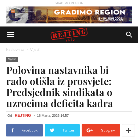
GRADIMO REGION
Naslovnica
Vijesti
Vijesti
Polovina nastavnika bi
rado otišla iz prosvjete:
Predsjednik sindikata o
uzrocima deficita kadra
REJTING
Od
-
18 Marta, 2026 14:57
Facebook
Twitter
Google+