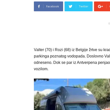
Facebook
Twitter
G
Valter (70) i Rozi (68) iz Belgije žrtve su k
parkinga poznatog vodopada. Doslovno Valter 
odneseno. Dok se par iz Antverpena penjao 
vozilom.