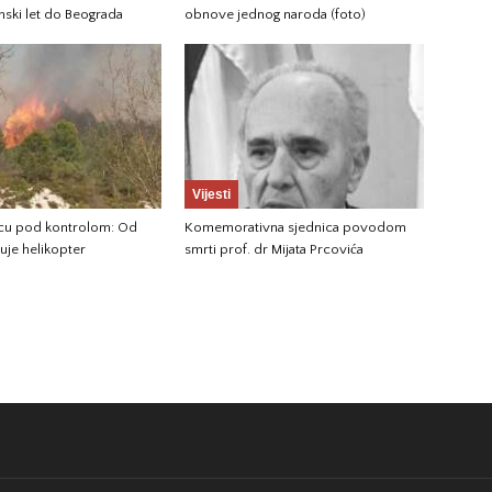
nski let do Beograda
obnove jednog naroda (foto)
Vijesti
jicu pod kontrolom: Od
Komemorativna sjednica povodom
vuje helikopter
smrti prof. dr Mijata Prcovića