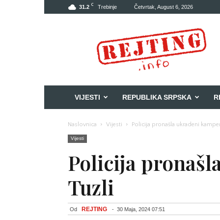
C
31.2
Trebinje
Četvrtak, August 6, 2026
Rejting
VIJESTI
REPUBLIKA SRPSKA
R
Naslovnica
Vijesti
Policija pronašla ukradeni kamper
Vijesti
Policija pronaš
Tuzli
REJTING
Od
-
30 Maja, 2024 07:51