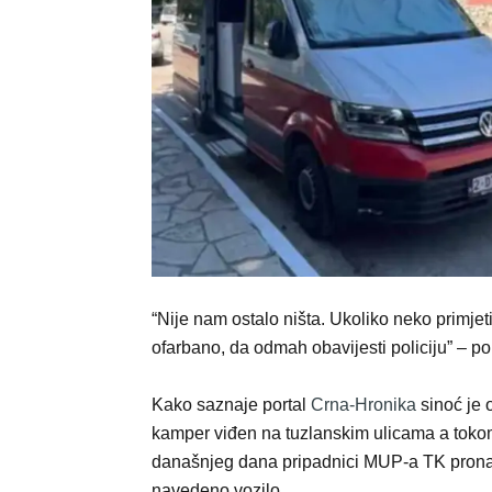
“Nije nam ostalo ništa. Ukoliko neko primjet
ofarbano, da odmah obavijesti policiju” – poru
Kako saznaje portal
Crna-Hronika
sinoć je o
kamper viđen na tuzlanskim ulicama a tok
današnjeg dana pripadnici MUP-a TK prona
navedeno vozilo.