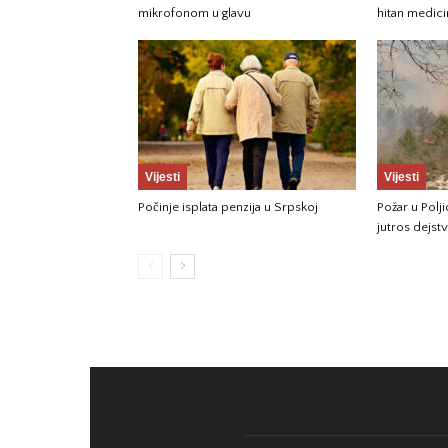
mikrofonom u glavu
hitan medici
Vijesti
Vijesti
Počinje isplata penzija u Srpskoj
Požar u Pol
jutros dejst