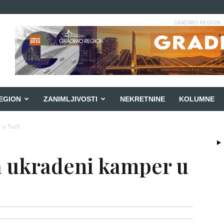
GRADIMO REGION
EGION
ZANIMLJIVOSTI
NEKRETNINE
KOLUMNE
 u Tuzli
la ukradeni kamper u