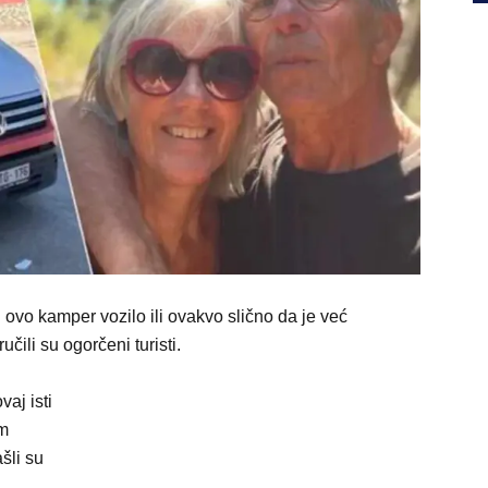
i ovo kamper vozilo ili ovakvo slično da je već
čili su ogorčeni turisti.
vaj isti
om
šli su