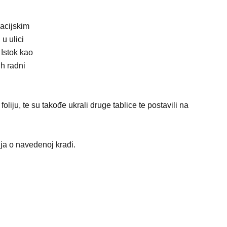
racijskim
u ulici
 Istok kao
h radni
liju, te su takođe ukrali druge tablice te postavili na
a o navedenoj krađi.