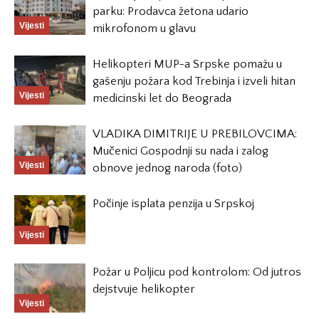
parku: Prodavca žetona udario
Vijesti
mikrofonom u glavu
Helikopteri MUP-a Srpske pomažu u
gašenju požara kod Trebinja i izveli hitan
Vijesti
medicinski let do Beograda
VLADIKA DIMITRIJE U PREBILOVCIMA:
Mučenici Gospodnji su nada i zalog
Vijesti
obnove jednog naroda (foto)
Počinje isplata penzija u Srpskoj
Vijesti
Požar u Poljicu pod kontrolom: Od jutros
dejstvuje helikopter
Vijesti