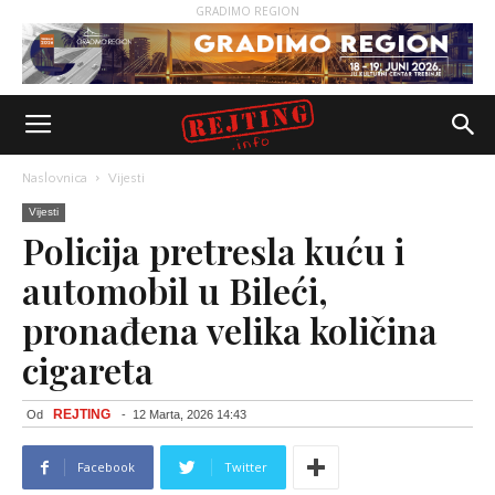
GRADIMO REGION
Naslovnica
Vijesti
Vijesti
Policija pretresla kuću i
automobil u Bileći,
pronađena velika količina
cigareta
REJTING
Od
-
12 Marta, 2026 14:43
Facebook
Twitter