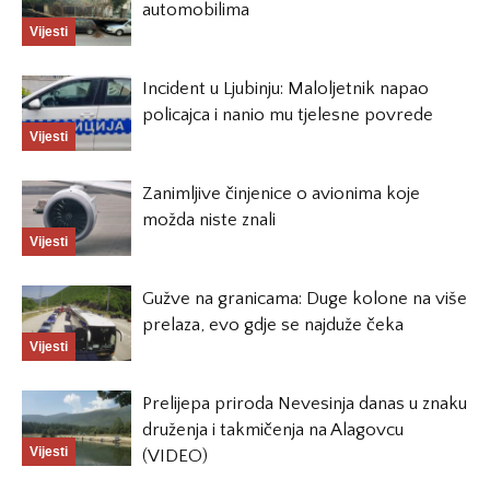
automobilima
Vijesti
Incident u Ljubinju: Maloljetnik napao
policajca i nanio mu tjelesne povrede
Vijesti
Zanimljive činjenice o avionima koje
možda niste znali
Vijesti
Gužve na granicama: Duge kolone na više
prelaza, evo gdje se najduže čeka
Vijesti
Prelijepa priroda Nevesinja danas u znaku
druženja i takmičenja na Alagovcu
Vijesti
(VIDEO)