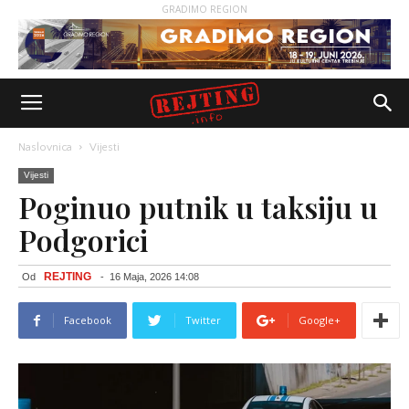
GRADIMO REGION
Naslovnica
Vijesti
Vijesti
Poginuo putnik u taksiju u
Podgorici
REJTING
Od
-
16 Maja, 2026 14:08
Facebook
Twitter
Google+