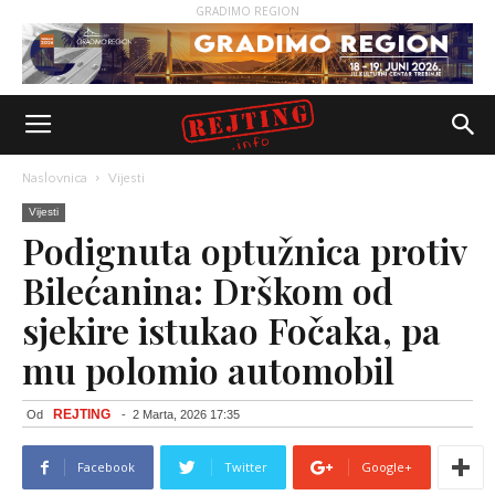
GRADIMO REGION
Naslovnica
Vijesti
Vijesti
Podignuta optužnica protiv
Bilećanina: Drškom od
sjekire istukao Fočaka, pa
mu polomio automobil
REJTING
Od
-
2 Marta, 2026 17:35
Facebook
Twitter
Google+