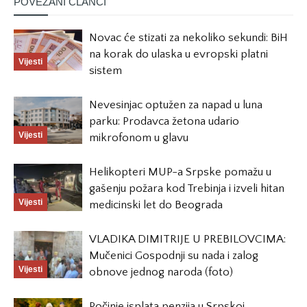
POVEZANI ČLANCI
Novac će stizati za nekoliko sekundi: BiH
na korak do ulaska u evropski platni
Vijesti
sistem
Nevesinjac optužen za napad u luna
parku: Prodavca žetona udario
Vijesti
mikrofonom u glavu
Helikopteri MUP-a Srpske pomažu u
gašenju požara kod Trebinja i izveli hitan
Vijesti
medicinski let do Beograda
VLADIKA DIMITRIJE U PREBILOVCIMA:
Mučenici Gospodnji su nada i zalog
Vijesti
obnove jednog naroda (foto)
Počinje isplata penzija u Srpskoj