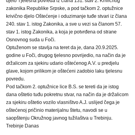
djelo Tjelesna povreda iz člana 131. stav 2. Krivičnog
zakonika Republike Srpske, a pod tačkom 2. optužnice
krivično djelo Oštećenje i oduzimanje tuđe stvari iz člana
240. stav 1. istog Zakonika, a sve u vezi sa članom 57.
stav 1. istog Zakonika, a koja je potvrđena od strane
Osnovnog suda u Foči.
Optuženom se stavlja na teret da je, dana 20.9.2025.
godine u Foči, drugog tjelesno povrijedio, na način da je
držalicom za sjekiru udario oštećenog A.V. u predjelu
glave, kojom prilikom je oštećeni zadobio laku tjelesnu
povredu.
Pod tačkom 2. optužnice lice B.S. se tereti da je istog
dana oštetio tuđu pokretnu stvar, na način da je držalicom
za sjekiru oštetio vozilo vlasništvo A.J. uslijed čega je
oštećenoj pričinio materijalnu štetu, navodi se u
saopštenju Okružnog javnog tužilaštva u Trebinju.
Trebinje Danas