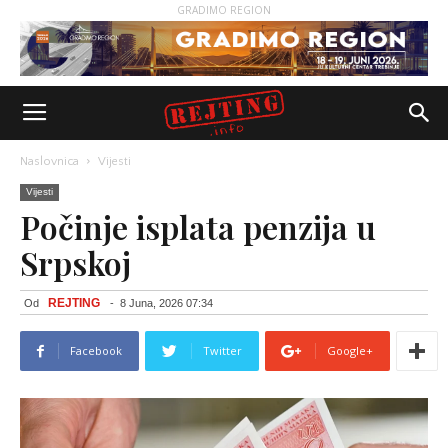
GRADIMO REGION
Naslovnica
Vijesti
Vijesti
Počinje isplata penzija u
Srpskoj
REJTING
Od
-
8 Juna, 2026 07:34
Facebook
Twitter
Google+