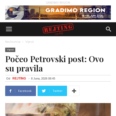
GRADIMO REGION
Naslovnica
Vijesti
Vijesti
Počeo Petrovski post: Ovo
su pravila
REJTING
Od
-
8 Juna, 2026 08:45
Facebook
Twitter