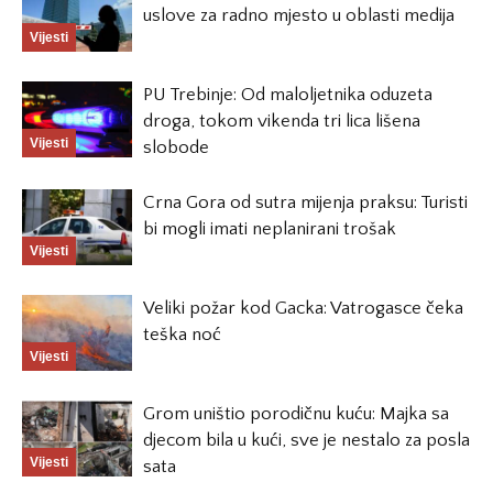
uslove za radno mjesto u oblasti medija
Vijesti
PU Trebinje: Od maloljetnika oduzeta
droga, tokom vikenda tri lica lišena
Vijesti
slobode
Crna Gora od sutra mijenja praksu: Turisti
bi mogli imati neplanirani trošak
Vijesti
Veliki požar kod Gacka: Vatrogasce čeka
teška noć
Vijesti
Grom uništio porodičnu kuću: Majka sa
djecom bila u kući, sve je nestalo za posla
Vijesti
sata