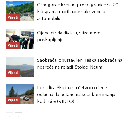
Crnogorac krenuo preko granice sa 20
kilograma marihuane sakrivene u
Vijesti
automobilu
Cijene dizela divljaju, stiže novo
poskupljenje
Vijesti
Saobraćaj obustavljen: Teška saobraćajna
nesreća na relaciji Stolac-Neum
Vijesti
Porodica Škipina sa četvoro djece
odlučna da ostane na seoskom imanju
Vijesti
kod Foče (VIDEO)