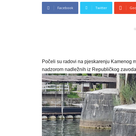
Facebook
Twitter
Goo
G
Počeli su radovi na pjeskarenju Kamenog mos
nadzorom nadležnih iz Republičkog zavoda za