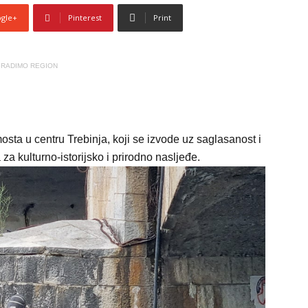
gle+
Pinterest
Print
RADIMO REGION
ta u centru Trebinja, koji se izvode uz saglasanost i
 kulturno-istorijsko i prirodno nasljeđe.