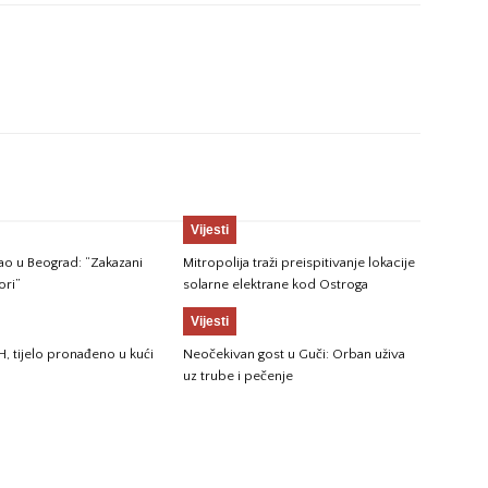
Vijesti
gao u Beograd: “Zakazani
Mitropolija traži preispitivanje lokacije
ori”
solarne elektrane kod Ostroga
Vijesti
H, tijelo pronađeno u kući
Neočekivan gost u Guči: Orban uživa
uz trube i pečenje