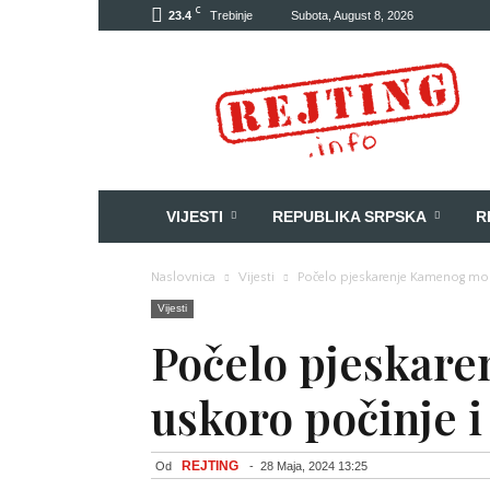
C
23.4
Trebinje
Subota, August 8, 2026
Rejting
VIJESTI
REPUBLIKA SRPSKA
R
Naslovnica
Vijesti
Počelo pjeskarenje Kamenog most
Vijesti
Počelo pjeskar
uskoro počinje i
REJTING
Od
-
28 Maja, 2024 13:25