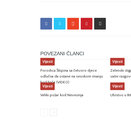
POVEZANI ČLANCI
Vijesti
Vijesti
Porodica Škipina sa četvoro djece
Zelenski sti
odlučna da ostane na seoskom imanju
važni razgov
kod Foče (VIDEO)
Vijesti
Vijesti
Veliki požar kod Nevesinja
Ubistvo u Bi