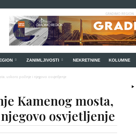
GRADIMO REGION
EGION
ZANIMLJIVOSTI
NEKRETNINE
KOLUMNE
a, uskoro počinje i njegovo osvjetljenje
enje Kamenog mosta,
 njegovo osvjetljenje