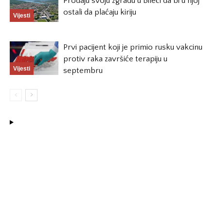
Prodaju svoju zgradu u Bileći da bi u njoj
ostali da plaćaju kiriju
Vijesti
Prvi pacijent koji je primio rusku vakcinu
protiv raka završiće terapiju u
Vijesti
septembru