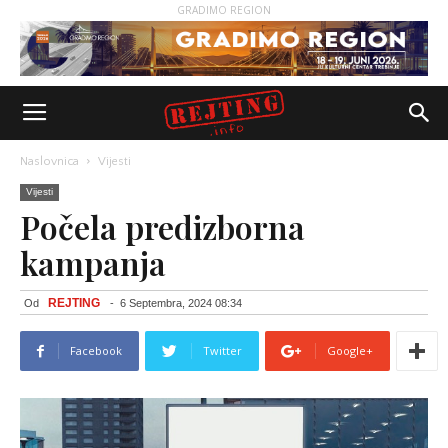
GRADIMO REGION
Naslovnica
Vijesti
Vijesti
Počela predizborna
kampanja
REJTING
Od
-
6 Septembra, 2024 08:34
Facebook
Twitter
Google+