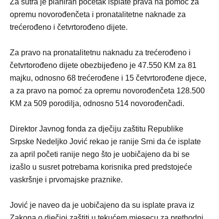
Za sutra je planiran početak isplate prava na pomoć za
opremu novorođenčeta i pronatalitetne naknade za
trećerođeno i četvrtorođeno dijete.
Za pravo na pronatalitetnu naknadu za trećerođeno i
četvrtorođeno dijete obezbijeđeno je 47.550 KM za 81
majku, odnosno 68 trećerođene i 15 četvrtorođene djece,
a za pravo na pomoć za opremu novorođenčeta 128.500
KM za 509 porodilja, odnosno 514 novorođenčadi.
Direktor Javnog fonda za dječiju zaštitu Republike
Srpske Nedeljko Jović rekao je ranije Srni da će isplate
za april početi ranije nego što je uobičajeno da bi se
izašlo u susret potrebama korisnika pred predstojeće
vaskršnje i prvomajske praznike.
Jović je naveo da je uobičajeno da su isplate prava iz
Zakona o dječjoj zaštiti u tekućem mjesecu za prethodni