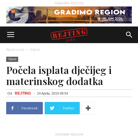
GRADIMO REGION
Naslovnica
Vijesti
Vijesti
Počela isplata dječijeg i
materinskog dodatka
REJTING
Od
-
24 Aprila, 2019 08:54
Facebook
Twitter
GRADIMO REGION