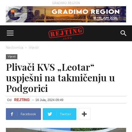
GRADIMO REGION
Naslovnica
Vijesti
Vijesti
Plivači KVS „Leotar“
uspješni na takmičenju u
Podgorici
REJTING
Od
-
16 Jula, 2024 09:49
Facebook
Twitter