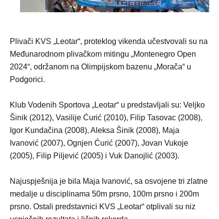
Plivači KVS „Leotar“, proteklog vikenda učestvovali su na
Međunarodnom plivačkom mitingu „Montenegro Open
2024“, održanom na Olimpijskom bazenu „Morača“ u
Podgorici.
Klub Vodenih Sportova „Leotar“ u predstavljali su: Veljko
Šinik (2012), Vasilije Ćurić (2010), Filip Tasovac (2008),
Igor Kundačina (2008), Aleksa Šinik (2008), Maja
Ivanović (2007), Ognjen Ćurić (2007), Jovan Vukoje
(2005), Filip Piljević (2005) i Vuk Danojlić (2003).
Najuspješnija je bila Maja Ivanović, sa osvojene tri zlatne
medalje u disciplinama 50m prsno, 100m prsno i 200m
prsno. Ostali predstavnici KVS „Leotar“ otplivali su niz