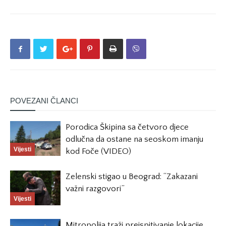
POVEZANI ČLANCI
Porodica Škipina sa četvoro djece
odlučna da ostane na seoskom imanju
Vijesti
kod Foče (VIDEO)
Zelenski stigao u Beograd: “Zakazani
važni razgovori”
Vijesti
Mitropolija traži preispitivanje lokacije