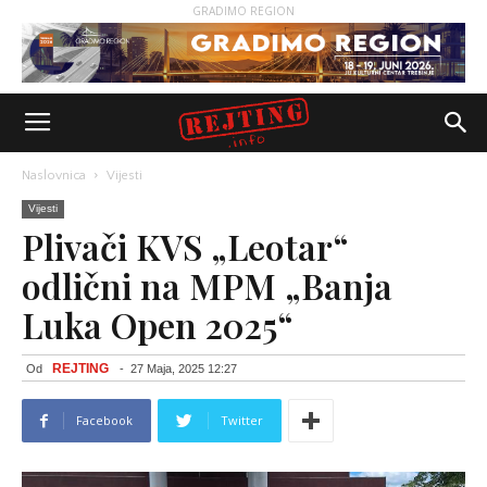
GRADIMO REGION
Naslovnica
Vijesti
Vijesti
Plivači KVS „Leotar“
odlični na MPM „Banja
Luka Open 2025“
REJTING
Od
-
27 Maja, 2025 12:27
Facebook
Twitter