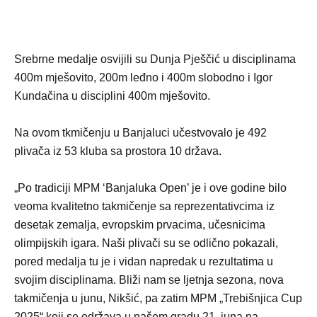
Srebrne medalje osvijili su Dunja Pješčić u disciplinama
400m mješovito, 200m leđno i 400m slobodno i Igor
Kundačina u disciplini 400m mješovito.
Na ovom tkmičenju u Banjaluci učestvovalo je 492
plivača iz 53 kluba sa prostora 10 država.
„Po tradiciji MPM ‘Banjaluka Open’ je i ove godine bilo
veoma kvalitetno takmičenje sa reprezentativcima iz
desetak zemalja, evropskim prvacima, učesnicima
olimpijskih igara. Naši plivači su se odlično pokazali,
pored medalja tu je i vidan napredak u rezultatima u
svojim disciplinama. Bliži nam se ljetnja sezona, nova
takmičenja u junu, Nikšić, pa zatim MPM „Trebišnjica Cup
2025“ koji se održava u našem gradu 21. juna na