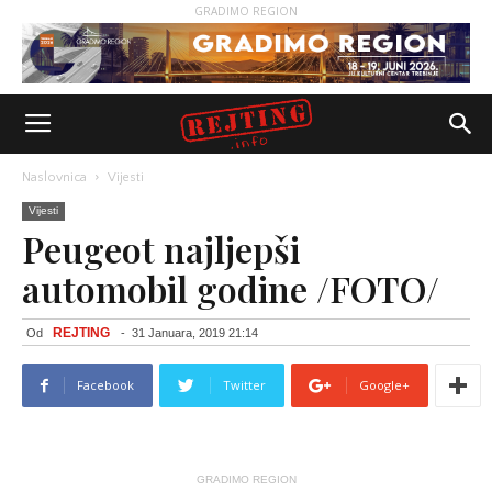
GRADIMO REGION
Naslovnica
Vijesti
Vijesti
Peugeot najljepši
automobil godine /FOTO/
REJTING
Od
-
31 Januara, 2019 21:14
Facebook
Twitter
Google+
GRADIMO REGION