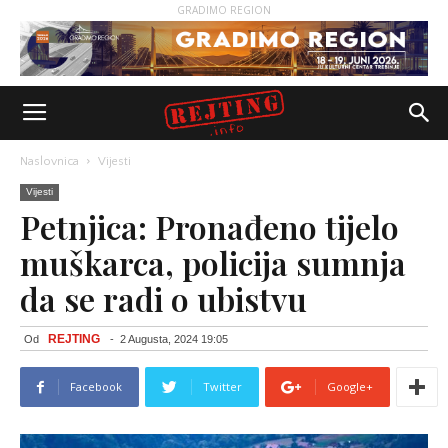
GRADIMO REGION
Naslovnica
Vijesti
Vijesti
Petnjica: Pronađeno tijelo
muškarca, policija sumnja
da se radi o ubistvu
REJTING
Od
-
2 Augusta, 2024 19:05
Facebook
Twitter
Google+