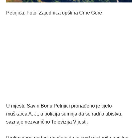
Petnjica, Foto: Zajednica opština Crne Gore
U mjestu Savin Bor u Petnjici pronađeno je tijelo
muškarca A. J., a policija sumnja da se radi o ubistvu,
saznaje nezvanično Televizija Vijesti.
Preliminarni podaci upućuju da je smrt nastupila nasilno