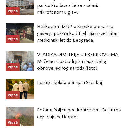
parku: Prodavca žetona udario
Vijesti
mikrofonom u glavu
Helikopteri MUP-a Srpske pomažu u
gašenju požara kod Trebinja i izveli hitan
Vijesti
medicinski let do Beograda
VLADIKA DIMITRIJE U PREBILOVCIMA:
Mučenici Gospodnji su nada i zalog
Vijesti
obnove jednog naroda (foto)
Počinje isplata penzija u Srpskoj
Vijesti
Požar u Poljicu pod kontrolom: Od jutros
dejstvuje helikopter
Vijesti