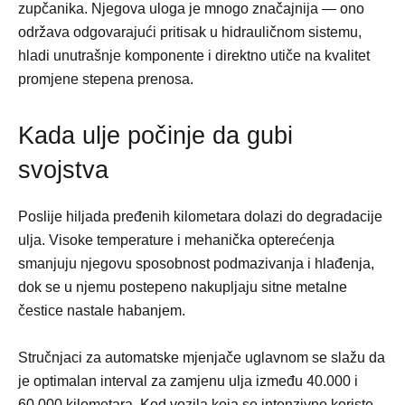
zupčanika. Njegova uloga je mnogo značajnija — ono
održava odgovarajući pritisak u hidrauličnom sistemu,
hladi unutrašnje komponente i direktno utiče na kvalitet
promjene stepena prenosa.
Kada ulje počinje da gubi
svojstva
Poslije hiljada pređenih kilometara dolazi do degradacije
ulja. Visoke temperature i mehanička opterećenja
smanjuju njegovu sposobnost podmazivanja i hlađenja,
dok se u njemu postepeno nakupljaju sitne metalne
čestice nastale habanjem.
Stručnjaci za automatske mjenjače uglavnom se slažu da
je optimalan interval za zamjenu ulja između 40.000 i
60.000 kilometara. Kod vozila koja se intenzivno koriste,