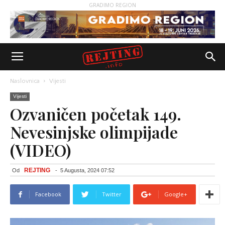
GRADIMO REGION
Naslovnica
Vijesti
Vijesti
Ozvaničen početak 149.
Nevesinjske olimpijade
(VIDEO)
REJTING
Od
-
5 Augusta, 2024 07:52
Facebook
Twitter
Google+