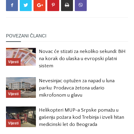
POVEZANI ČLANCI
Novac će stizati za nekoliko sekundi: BiH
na korak do ulaska u evropski platni
Vijesti
sistem
Nevesinjac optužen za napad u luna
parku: Prodavca žetona udario
Vijesti
mikrofonom u glavu
Helikopteri MUP-a Srpske pomažu u
gašenju požara kod Trebinja i izveli hitan
Vijesti
medicinski let do Beograda