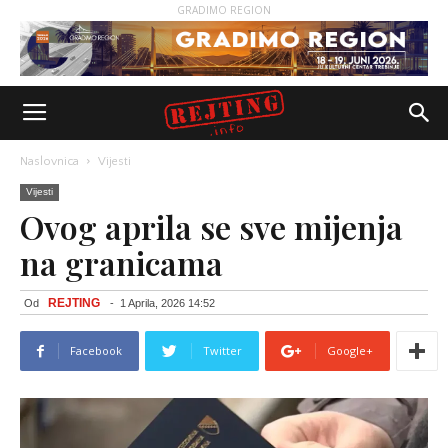
GRADIMO REGION
Naslovnica
Vijesti
Vijesti
Ovog aprila se sve mijenja
na granicama
REJTING
Od
-
1 Aprila, 2026 14:52
Facebook
Twitter
Google+