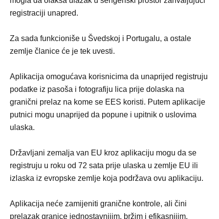
mogla da olakša ulazak u šengenski prostor zahvaljujući
registraciji unapred.
Za sada funkcioniše u Švedskoj i Portugalu, a ostale
zemlje članice će je tek uvesti.
Aplikacija omogućava korisnicima da unaprijed registruju
podatke iz pasoša i fotografiju lica prije dolaska na
granični prelaz na kome se EES koristi. Putem aplikacije
putnici mogu unaprijed da popune i upitnik o uslovima
ulaska.
Državljani zemalja van EU kroz aplikaciju mogu da se
registruju u roku od 72 sata prije ulaska u zemlje EU ili
izlaska iz evropske zemlje koja podržava ovu aplikaciju.
Aplikacija neće zamijeniti granične kontrole, ali čini
prelazak granice jednostavnijim, bržim i efikasnijim.