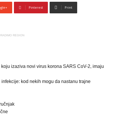
gle+
Pinterest
Print
RADIMO REGION
i koju izaziva novi virus korona SARS CoV-2, imaju
 infekcije: kod nekih mogu da nastanu trajne
ručnjak
očne