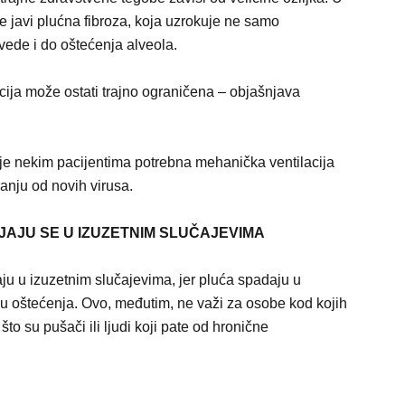
e javi plućna fibroza, koja uzrokuje ne samo
vede i do oštećenja alveola.
cija može ostati trajno ograničena – objašnjava
 je nekim pacijentima potrebna mehanička ventilacija
vanju od novih virusa.
JAJU SE U IZUZETNIM SLUČAJEVIMA
aju u izuzetnim slučajevima, jer pluća spadaju u
ju oštećenja. Ovo, međutim, ne važi za osobe kod kojih
što su pušači ili ljudi koji pate od hronične