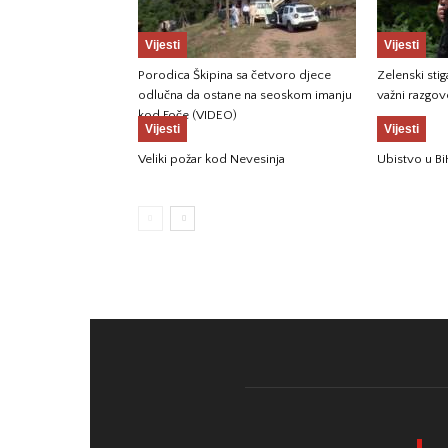
Vijesti
Vijesti
Porodica Škipina sa četvoro djece
Zelenski sti
odlučna da ostane na seoskom imanju
važni razgov
kod Foče (VIDEO)
Vijesti
Vijesti
Veliki požar kod Nevesinja
Ubistvo u Bi