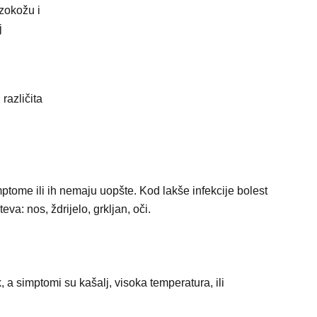
zokožu i
j
 različita
ptome ili ih nemaju uopšte. Kod lakše infekcije bolest
a: nos, ždrijelo, grkljan, oči.
, a simptomi su kašalj, visoka temperatura, ili