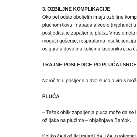
3. OZBILJNE KOMPLIKACIJE
Oko pet odsto oboljelih imaju ozbiljne komp
plućnom tkivu i napada alveole (mjehurići u
posljedica je zapaljenje pluća. Virus ometa 
mogući gušenje, respiratorna insuficijencij
osiguraju dovoljnu količinu kiseonika), pa ča
TRAJNE POSLEDICE PO PLUĆA I SRCE
Naročito u posljednja dva slučaja virus može 
PLUĆA
– Težak oblik zapaljenja pluća može da se izl
ožiljaka na plućima – objašnjava Barčok.
Koliko će ti ožiljci trajati i da li će uzrokov