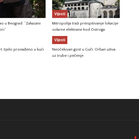
Vijesti
gao u Beograd: “Zakazani
Mitropolija traži preispitivanje lokacije
ori”
solarne elektrane kod Ostroga
Vijesti
H, tijelo pronađeno u kući
Neočekivan gost u Guči: Orban uživa
uz trube i pečenje