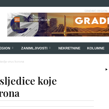
GRADIMO REGION
EGION
ZANIMLJIVOSTI
NEKRETNINE
KOLUMNE
tavlja virus korona
sljedice koje
orona