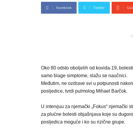
Facebook
Twitter
Goo
G
Oko 80 odsto oboljelih od kovida-19, bolest
samo blage simptome, slažu se naučnici.
Međutim, ne ozdrave svi u potpunosti nakon
posljedice, tvrdi pulmolog Mihael Barčok.
U intervjuu za njemački „Fokus“ njemački st
za plućne bolesti objašnjava koje su dugor
posljedica moguće i ko su rizične grupe.