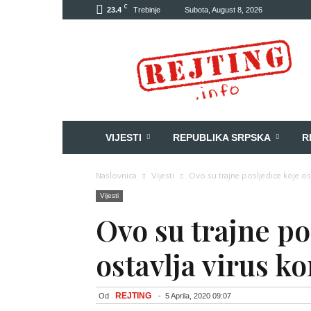
C
23.4
Trebinje
Subota, August 8, 2026
Rejting
VIJESTI
REPUBLIKA SRPSKA
R
Naslovnica
Vijesti
Ovo su trajne posljedice koje os
Vijesti
Ovo su trajne po
ostavlja virus k
REJTING
Od
-
5 Aprila, 2020 09:07