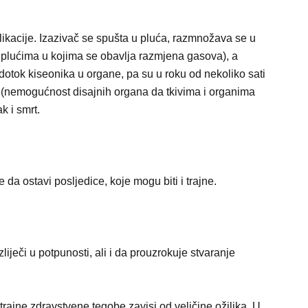
likacije. Izazivač se spušta u pluća, razmnožava se u
 plućima u kojima se obavlja razmjena gasova), a
dotok kiseonika u organe, pa su u roku od nekoliko sati
a (nemogućnost disajnih organa da tkivima i organima
k i smrt.
da ostavi posljedice, koje mogu biti i trajne.
iječi u potpunosti, ali i da prouzrokuje stvaranje
ati trajne zdravstvene tegobe zavisi od veličine ožiljka. U