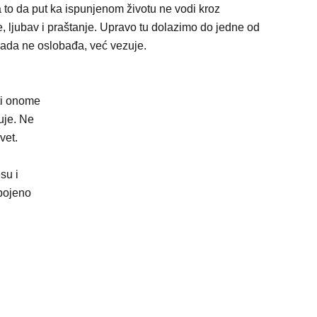
to da put ka ispunjenom životu ne vodi kroz
, ljubav i praštanje. Upravo tu dolazimo do jedne od
nikada ne oslobađa, već vezuje.
eti onome
uje. Ne
vet.
su i
obojeno