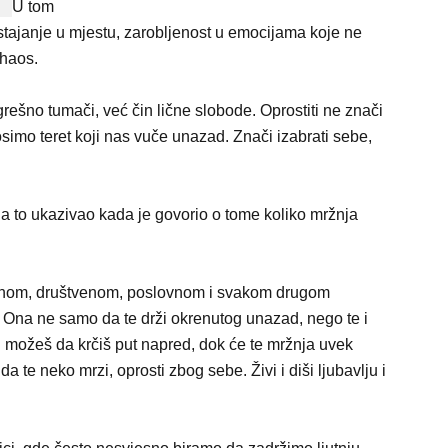
U tom
stajanje u mjestu, zarobljenost u emocijama koje ne
 haos.
grešno tumači, već čin lične slobode. Oprostiti ne znači
simo teret koji nas vuče unazad. Znači izabrati sebe,
a to ukazivao kada je govorio o tome koliko mržnja
ovnom, društvenom, poslovnom i svakom drugom
Ona ne samo da te drži okrenutog unazad, nego te i
lju možeš da krčiš put napred, dok će te mržnja uvek
a te neko mrzi, oprosti zbog sebe. Živi i diši ljubavlju i