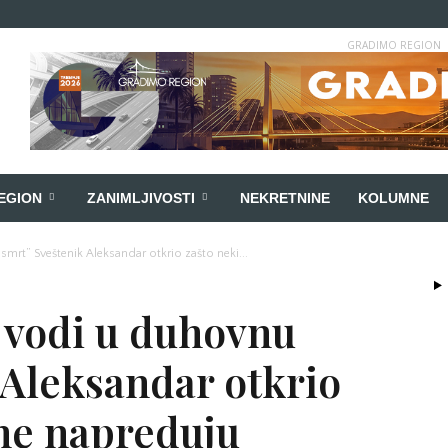
GRADIMO REGION
EGION
ZANIMLJIVOSTI
NEKRETNINE
KOLUMNE
smrt” Sveštenik Aleksandar otkrio zašto neki...
s vodi u duhovnu
 Aleksandar otkrio
 ne napreduju