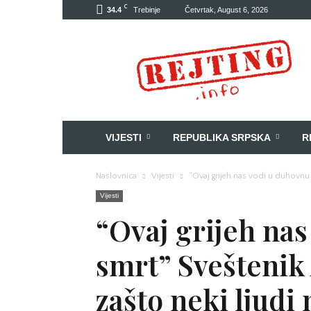
C
34.4
Trebinje
Četvrtak, August 6, 2026
Rejting
VIJESTI
REPUBLIKA SRPSKA
R
Naslovnica
Vijesti
“Ovaj grijeh nas vodi u duhovnu 
Vijesti
“Ovaj grijeh na
smrt” Sveštenik
zašto neki ljudi