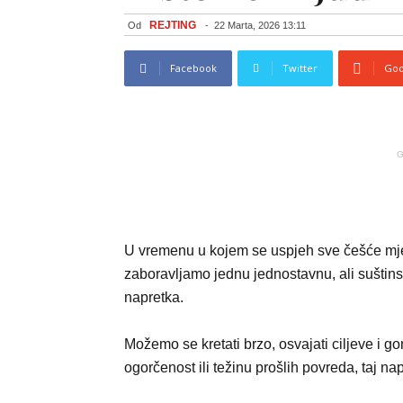
REJTING
Od
-
22 Marta, 2026 13:11
Facebook
Twitter
Goo
G
U vremenu u kojem se uspjeh sve češće mjer
zaboravljamo jednu jednostavnu, ali suštin
napretka.
Možemo se kretati brzo, osvajati ciljeve i go
ogorčenost ili težinu prošlih povreda, taj na