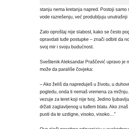
stanju nema kretanja napred. Postoji samo 
vode razrešenju, već produbljuju unutrašnji
Zato oproštaj nije slabost, kako se često po
opravdati tuđe postupke – znači odbiti da no
svoj mir i svoju budućnost.
Sveštenik Aleksandar Praščević upravo je n
može da parališe čovjeka:
– Ako želiš da napreduješ u životu, u duh
pogledu, onda ti nemaš vremena za mržnju. 
vezuje za teret koji nije tvoj. Jedino ljubav
držati zaglavljenog u tuđem blatu. Ako znaš d
pusti da te uzdigne, visoko, visoko…”