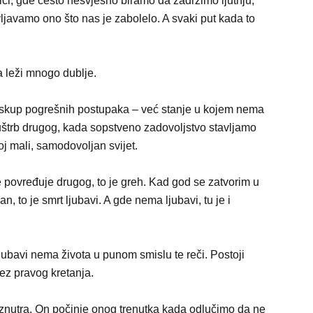
ci, gde često nesvjesno biramo da zadržimo ljutnju,
ljavamo ono što nas je zabolelo. A svaki put kada to
a leži mnogo dublje.
 skup pogrešnih postupaka – već stanje u kojem nema
uštrb drugog, kada sopstveno zadovoljstvo stavljamo
j mali, samodovoljan svijet.
 povređuje drugog, to je greh. Kad god se zatvorim u
 to je smrt ljubavi. A gde nema ljubavi, tu je i
ljubavi nema života u punom smislu te reči. Postoji
ez pravog kretanja.
iznutra. On počinje onog trenutka kada odlučimo da ne