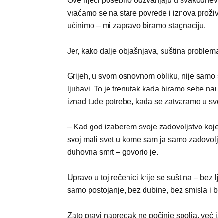
Ove riječi posebno odzvanjaju u svakodnevi
vraćamo se na stare povrede i iznova proživ
učinimo – mi zapravo biramo stagnaciju.
Jer, kako dalje objašnjava, suština problem
Grijeh, u svom osnovnom obliku, nije samo
ljubavi. To je trenutak kada biramo sebe na
iznad tuđe potrebe, kada se zatvaramo u svo
– Kad god izaberem svoje zadovoljstvo koje
svoj mali svet u kome sam ja samo zadovoljan,
duhovna smrt – govorio je.
Upravo u toj rečenici krije se suština – bez 
samo postojanje, bez dubine, bez smisla i b
Zato pravi napredak ne počinje spolja, već 