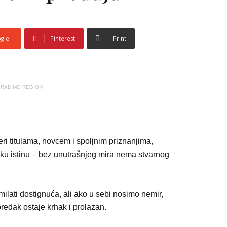
gle+
Pinterest
Print
RADIMO REGION
i titulama, novcem i spoljnim priznanjima,
sku istinu – bez unutrašnjeg mira nema stvarnog
milati dostignuća, ali ako u sebi nosimo nemir,
predak ostaje krhak i prolazan.