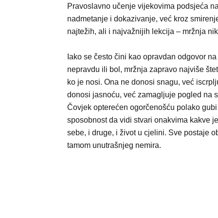
Pravoslavno učenje vijekovima podsjeća na 
nadmetanje i dokazivanje, već kroz smirenje
najtežih, ali i najvažnijih lekcija – mržnja 
Iako se često čini kao opravdan odgovor na
nepravdu ili bol, mržnja zapravo najviše št
ko je nosi. Ona ne donosi snagu, već iscrplj
donosi jasnoću, već zamagljuje pogled na s
Čovjek opterećen ogorčenošću polako gubi
sposobnost da vidi stvari onakvima kakve je
sebe, i druge, i život u cjelini. Sve postaje 
tamom unutrašnjeg nemira.