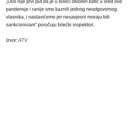
„Ovo nije prvi put da je u Bileći otvoren kafić u sred ove
pandemije i ranije smo kaznili jednog neodgovornog
vlasnika, i nastavićemo jer nesavjesni moraju biti
sankcionisani“ poručuju bilećki inspektori.
Izvor:
ATV