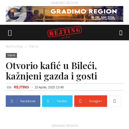
GRADIMO REGION
Naslovnica
Vijesti
Vijesti
Otvorio kafić u Bileći,
kažnjeni gazda i gosti
REJTING
Od
-
15 Aprila, 2020 13:48
Facebook
Twitter
Google+
GRADIMO REGION