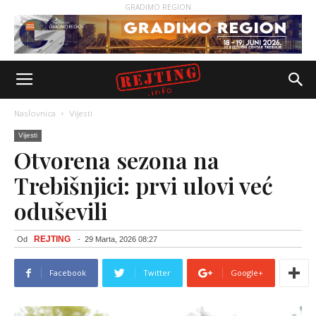
GRADIMO REGION
Naslovnica
Vijesti
Vijesti
Otvorena sezona na
Trebišnjici: prvi ulovi već
oduševili
REJTING
Od
-
29 Marta, 2026 08:27
Facebook
Twitter
Google+