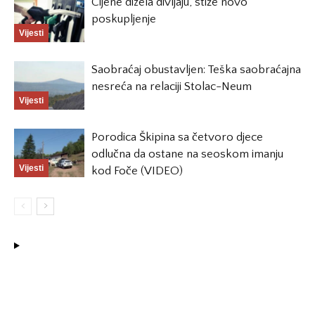
Cijene dizela divljaju, stiže novo
poskupljenje
Vijesti
Saobraćaj obustavljen: Teška saobraćajna
nesreća na relaciji Stolac-Neum
Vijesti
Porodica Škipina sa četvoro djece
odlučna da ostane na seoskom imanju
Vijesti
kod Foče (VIDEO)