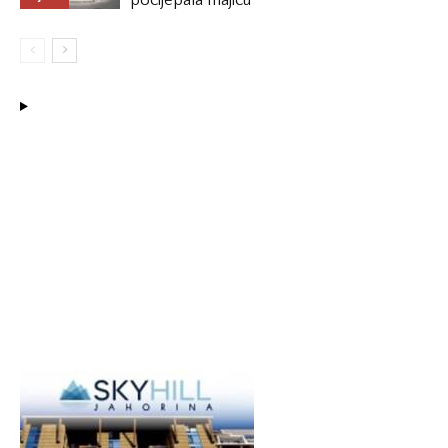
pocijepala majicu