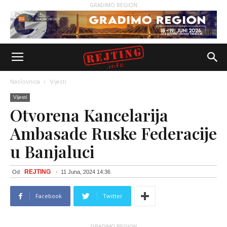
GRADIMO REGION
Naslovnica
Vijesti
Vijesti
Otvorena Kancelarija
Ambasade Ruske Federacije
u Banjaluci
REJTING
Od
-
11 Juna, 2024 14:36
Facebook
Twitter
GRADIMO REGION