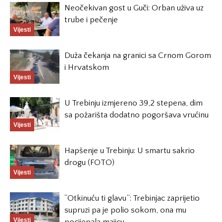
Neočekivan gost u Guči: Orban uživa uz
trube i pečenje
Vijesti
Duža čekanja na granici sa Crnom Gorom
i Hrvatskom
Vijesti
U Trebinju izmjereno 39,2 stepena, dim
sa požarišta dodatno pogoršava vrućinu
Vijesti
Hapšenje u Trebinju: U smartu sakrio
drogu (FOTO)
Vijesti
“Otkinuću ti glavu”: Trebinjac zaprijetio
supruzi pa je polio sokom, ona mu
Vijesti