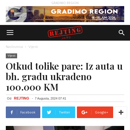
GRADIMO REGION
Naslovnica
Vijesti
Vijesti
Otkud tolike pare: Iz auta u
bh. gradu ukradeno
100.000 KM
REJTING
Od
-
7 Augusta, 2024 07:41
Facebook
Twitter
Google+