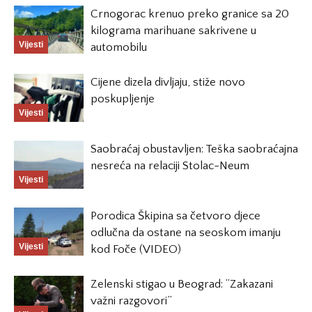
Crnogorac krenuo preko granice sa 20
kilograma marihuane sakrivene u
Vijesti
automobilu
Cijene dizela divljaju, stiže novo
poskupljenje
Vijesti
Saobraćaj obustavljen: Teška saobraćajna
nesreća na relaciji Stolac-Neum
Vijesti
Porodica Škipina sa četvoro djece
odlučna da ostane na seoskom imanju
Vijesti
kod Foče (VIDEO)
Zelenski stigao u Beograd: “Zakazani
važni razgovori”