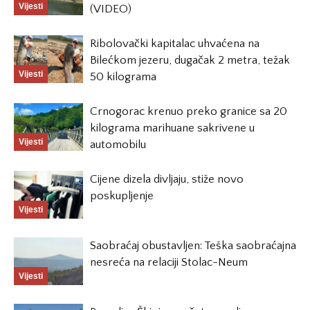
Vijesti
(VIDEO)
Ribolovački kapitalac uhvaćena na
Bilećkom jezeru, dugačak 2 metra, težak
Vijesti
50 kilograma
Crnogorac krenuo preko granice sa 20
kilograma marihuane sakrivene u
Vijesti
automobilu
Cijene dizela divljaju, stiže novo
poskupljenje
Vijesti
Saobraćaj obustavljen: Teška saobraćajna
nesreća na relaciji Stolac-Neum
Vijesti