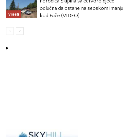
Porodica Škipina sa četvoro djece
odlučna da ostane na seoskom imanju
Vijesti
kod Foče (VIDEO)