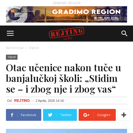
GRADIMO REGION
Naslovnica
Vijesti
Vijesti
Otac učenice nakon tuče u
banjalučkoj školi: „Stidim
se – i zbog nje i zbog vas“
REJTING
Od
-
2 Aprila, 2026 14:16
Facebook
Twitter
Google+