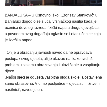
BANJALUKA – U Osnovnoj školi „Borisav Stanković“ u
Banjaluci dogodio se slučaj vršnjačkog nasilja kada je
učenica devetog razreda fizički napala drugu djevojčicu,
a povodom ovog događaja oglasio se i otac učenice koja
je izvršila napad.
On je u obraćanju javnosti naveo da ne opravdava
postupak svog djeteta, ali je ukazao na, kako tvrdi, širi
problem u sistemu obrazovanja i ulozi škole u vaspitanju
djece.
„Našoj djeci je oduzeta vaspitna uloga škole, a ostavljena
samo obrazovna. Vidimo posljedice – djeca su ili žrtve ili
nasilnici“, naveo je on.