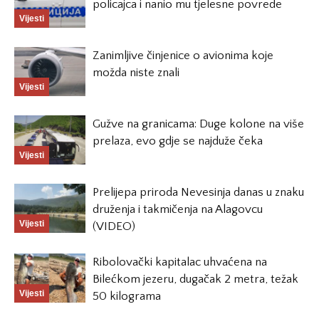
policajca i nanio mu tjelesne povrede
Vijesti
Zanimljive činjenice o avionima koje
možda niste znali
Vijesti
Gužve na granicama: Duge kolone na više
prelaza, evo gdje se najduže čeka
Vijesti
Prelijepa priroda Nevesinja danas u znaku
druženja i takmičenja na Alagovcu
Vijesti
(VIDEO)
Ribolovački kapitalac uhvaćena na
Bilećkom jezeru, dugačak 2 metra, težak
Vijesti
50 kilograma