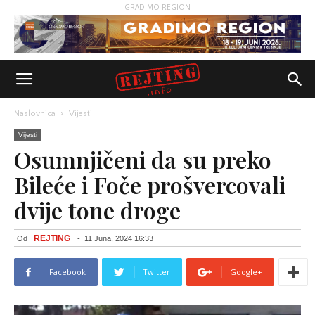
GRADIMO REGION
Naslovnica
Vijesti
Vijesti
Osumnjičeni da su preko
Bileće i Foče prošvercovali
dvije tone droge
REJTING
Od
-
11 Juna, 2024 16:33
Facebook
Twitter
Google+