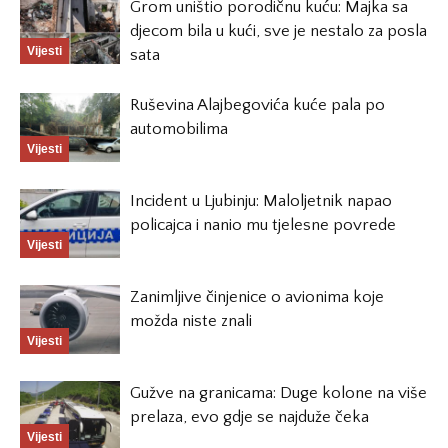
Grom uništio porodičnu kuću: Majka sa
djecom bila u kući, sve je nestalo za posla
Vijesti
sata
Ruševina Alajbegovića kuće pala po
automobilima
Vijesti
Incident u Ljubinju: Maloljetnik napao
policajca i nanio mu tjelesne povrede
Vijesti
Zanimljive činjenice o avionima koje
možda niste znali
Vijesti
Gužve na granicama: Duge kolone na više
prelaza, evo gdje se najduže čeka
Vijesti