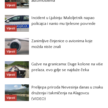
automobilima
Vijesti
Incident u Ljubinju: Maloljetnik napao
policajca i nanio mu tjelesne povrede
Vijesti
Zanimljive činjenice o avionima koje
možda niste znali
Vijesti
Gužve na granicama: Duge kolone na više
prelaza, evo gdje se najduže čeka
Vijesti
Prelijepa priroda Nevesinja danas u znaku
druženja i takmičenja na Alagovcu
Vijesti
(VIDEO)