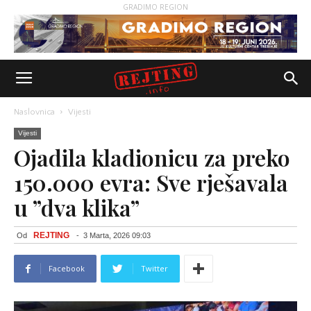
GRADIMO REGION
Naslovnica
Vijesti
Vijesti
Ojadila kladionicu za preko
150.000 evra: Sve rješavala
u ”dva klika”
REJTING
Od
-
3 Marta, 2026 09:03
Facebook
Twitter