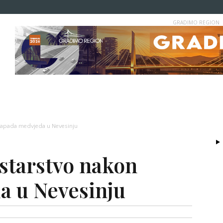
GRADIMO REGION
 napada medvjeda u Nevesinju
istarstvo nakon
a u Nevesinju