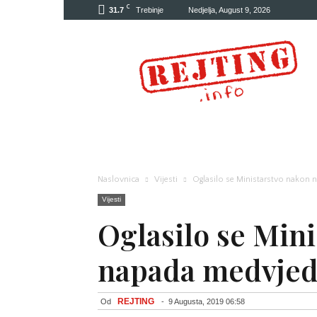
C
31.7
Trebinje
Nedjelja, August 9, 2026
Rejting
Naslovnica
Vijesti
Oglasilo se Ministarstvo nakon
Vijesti
Oglasilo se Min
napada medvjed
REJTING
Od
-
9 Augusta, 2019 06:58