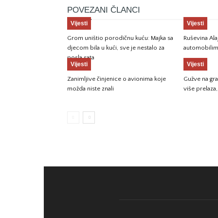
POVEZANI ČLANCI
Vijesti
Vijesti
Grom uništio porodičnu kuću: Majka sa
Ruševina Ala
djecom bila u kući, sve je nestalo za
automobili
posla sata
Vijesti
Vijesti
Zanimljive činjenice o avionima koje
Gužve na gr
možda niste znali
više prelaza