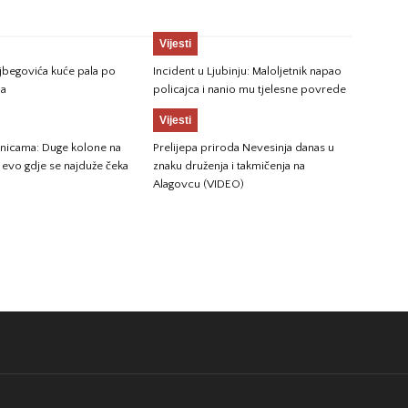
Vijesti
jbegovića kuće pala po
Incident u Ljubinju: Maloljetnik napao
ma
policajca i nanio mu tjelesne povrede
Vijesti
anicama: Duge kolone na
Prelijepa priroda Nevesinja danas u
, evo gdje se najduže čeka
znaku druženja i takmičenja na
Alagovcu (VIDEO)