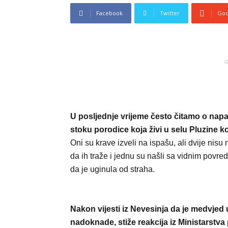
Facebook
Twitter
Goo
G
U posljednje vrijeme često čitamo o nap
stoku porodice koja živi u selu Pluzine k
Oni su krave izveli na ispašu, ali dvije nisu 
da ih traže i jednu su našli sa vidnim pov
da je uginula od straha.
Nakon vijesti iz Nevesinja da je medvjed u
nadoknade, stiže reakcija iz Ministarstva