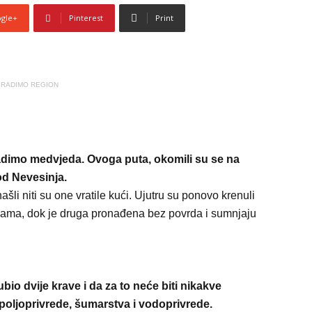
gle+
Pinterest
Print
RADIMO REGION
adimo medvjeda. Ovoga puta, okomili su se na
od Nevesinja.
našli niti su one vratile kući. Ujutru su ponovo krenuli
redama, dok je druga pronađena bez povrda i sumnjaju
bio dvije krave i da za to neće biti nikakve
 poljoprivrede, šumarstva i vodoprivrede.