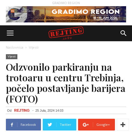
GRADIMO REGION
Naslovnica
Vijesti
Vijesti
Odzvonilo parkiranju na
trotoaru u centru Trebinja,
počelo postavljanje barijera
(FOTO)
REJTING
Od
-
25 Jula, 2024 14:03
Facebook
Twitter
Google+