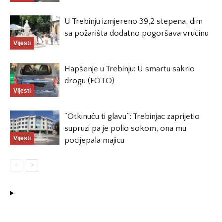
U Trebinju izmjereno 39,2 stepena, dim
sa požarišta dodatno pogoršava vrućinu
Vijesti
Hapšenje u Trebinju: U smartu sakrio
drogu (FOTO)
Vijesti
“Otkinuću ti glavu”: Trebinjac zaprijetio
supruzi pa je polio sokom, ona mu
Vijesti
pocijepala majicu