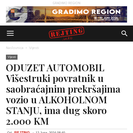
GRADIMO REGION
Naslovnica
Vijesti
Vijesti
ODUZET AUTOMOBIL
Višestruki povratnik u
saobraćajnim prekršajima
vozio u ALKOHOLNOM
STANJU, ima dug skoro
2.000 KM
REJTING
Od
-
12 Juna, 2024 08:40