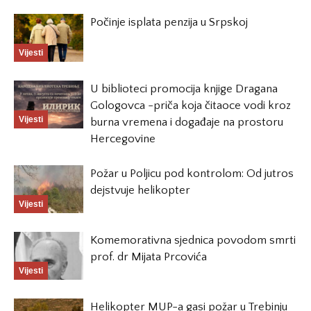
Počinje isplata penzija u Srpskoj
Vijesti
U biblioteci promocija knjige Dragana
Gologovca -priča koja čitaoce vodi kroz
Vijesti
burna vremena i događaje na prostoru
Hercegovine
Požar u Poljicu pod kontrolom: Od jutros
dejstvuje helikopter
Vijesti
Komemorativna sjednica povodom smrti
prof. dr Mijata Prcovića
Vijesti
Helikopter MUP-a gasi požar u Trebinju