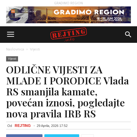
GRADIMO REGION
Naslovnica
Vijesti
Vijesti
ODLIČNE VIJESTI ZA
MLADE I PORODICE Vlada
RS smanjila kamate,
povećan iznosi, pogledajte
nova pravila IRB RS
REJTING
Od
-
29 Aprila, 2026 17:52