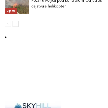
Požar u Poljicu pod kontrolom: Od jutros
dejstvuje helikopter
Vijesti