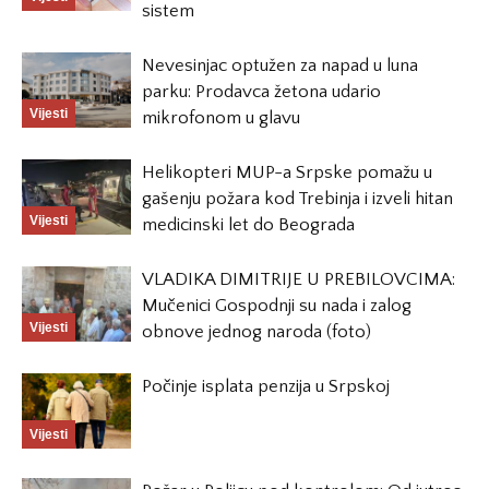
sistem
Nevesinjac optužen za napad u luna
parku: Prodavca žetona udario
Vijesti
mikrofonom u glavu
Helikopteri MUP-a Srpske pomažu u
gašenju požara kod Trebinja i izveli hitan
Vijesti
medicinski let do Beograda
VLADIKA DIMITRIJE U PREBILOVCIMA:
Mučenici Gospodnji su nada i zalog
Vijesti
obnove jednog naroda (foto)
Počinje isplata penzija u Srpskoj
Vijesti