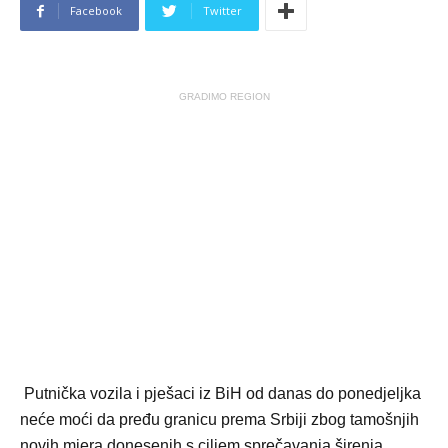
Facebook
Twitter
GRADIMO REGION
Putnička vozila i pješaci iz BiH od danas do ponedjeljka
neće moći da pređu granicu prema Srbiji zbog tamošnjih
novih mjera donesenih s ciljem sprečavanja širenja