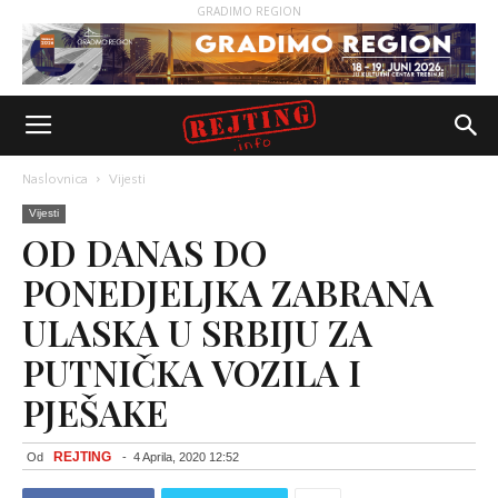
GRADIMO REGION
Naslovnica
Vijesti
Vijesti
OD DANAS DO
PONEDJELJKA ZABRANA
ULASKA U SRBIJU ZA
PUTNIČKA VOZILA I
PJEŠAKE
REJTING
Od
-
4 Aprila, 2020 12:52