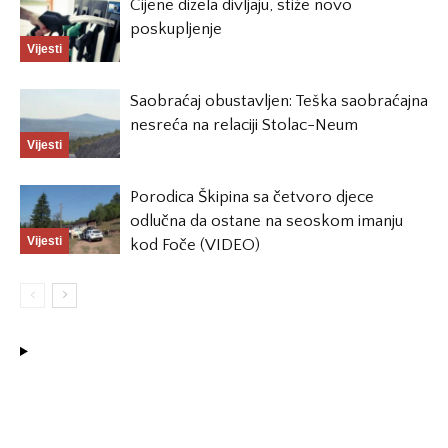
Cijene dizela divljaju, stiže novo
poskupljenje
Vijesti
Saobraćaj obustavljen: Teška saobraćajna
nesreća na relaciji Stolac-Neum
Vijesti
Porodica Škipina sa četvoro djece
odlučna da ostane na seoskom imanju
Vijesti
kod Foče (VIDEO)