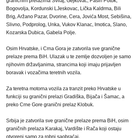
graničnim prelazima Svilaj, Gejkovac, Pašin Potok,
Bogovolja, Kordunski LJeskovac, Lička Kaldrma, Bili
Brig, Aržano Pazar, Dvorine, Cera, Jovića Most, Sebišina,
Slivno, Podprolog, Unka, Vukov Klanac, Imotica, Slano,
Kozarska Dubica, Gabela Polje.
Osim Hrvatske, i Crna Gora je zatvorila sve granične
prelaze prema BiH. Ulazak u te zemlje dozvoljen je samo
njihovim državljanima, strancima koji imaju prijavljen
boravak i vozačima teretnih vozila.
Za teretna motorna vozila za tranzit preko Hrvatske u
funkciji su granični prelazi Gradiška, Bijača i Šamac, a
preko Crne Gore granični prelaz Klobuk.
Srbija je zatvorila sve granične prelaze prema BiH, osim
graničnih prelaza Karakaj, Vardište i Rača koji ostaju
otvoreni samo za robni saobraćaj.