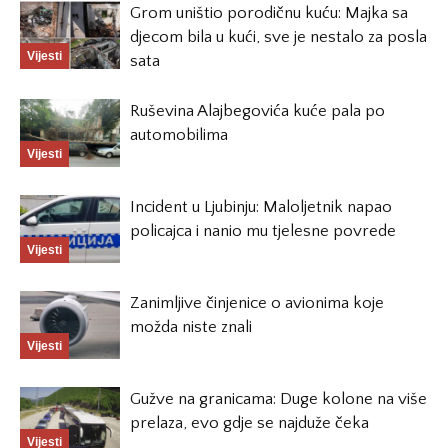
Grom uništio porodičnu kuću: Majka sa
djecom bila u kući, sve je nestalo za posla
Vijesti
sata
Ruševina Alajbegovića kuće pala po
automobilima
Vijesti
Incident u Ljubinju: Maloljetnik napao
policajca i nanio mu tjelesne povrede
Vijesti
Zanimljive činjenice o avionima koje
možda niste znali
Vijesti
Gužve na granicama: Duge kolone na više
prelaza, evo gdje se najduže čeka
Vijesti