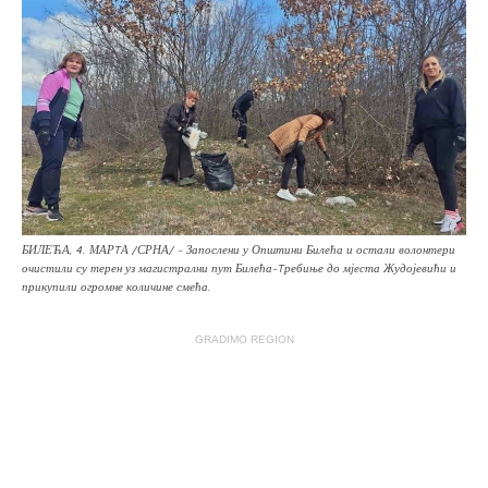
БИЛЕЋА, 4. МАРTА /СРНА/ - Запослени у Општини Билећа и остали волонтери
очистили су терен уз магистрални пут Билећа-Tребиње до мјеста Жудојевићи и
прикупили огромне количине смећа.
GRADIMO REGION