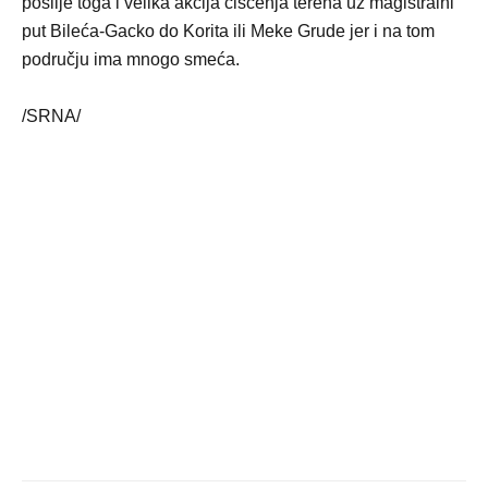
poslije toga i velika akcija čišćenja terena uz magistralni
put Bileća-Gacko do Korita ili Meke Grude jer i na tom
području ima mnogo smeća.
/SRNA/