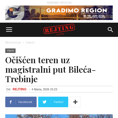
GRADIMO REGION
Naslovnica
Vijesti
Vijesti
Očišćen teren uz
magistralni put Bileća-
Trebinje
REJTING
Od
-
4 Marta, 2026 15:23
Facebook
Twitter