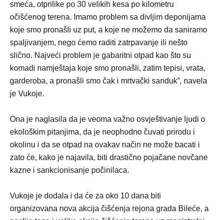
smeća, otprilike po 30 velikih kesa po kilometru
očišćenog terena. Imamo problem sa divljim deponijama
koje smo pronašli uz put, a koje ne možemo da saniramo
spaljivanjem, nego ćemo raditi zatrpavanje ili nešto
slično. Najveći problem je gabaritni otpad kao što su
komadi namještaja koje smo pronašli, zatim tepisi, vrata,
garderoba, a pronašli smo čak i mrtvački sanduk”, navela
je Vukoje.
Ona je naglasila da je veoma važno osvještivanje ljudi o
ekološkim pitanjima, da je neophodno čuvati prirodu i
okolinu i da se otpad na ovakav način ne može bacati i
zato će, kako je najavila, biti drastično pojačane novčane
kazne i sankcionisanje počinilaca.
Vukoje je dodala i da će za oko 10 dana biti
organizovana nova akcija čišćenja rejona grada Bileće, a