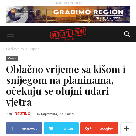
GRADIMO REGION
Naslovnica
Vijesti
Vijesti
Oblačno vrijeme sa kišom i
snijegom na planinama,
očekuju se olujni udari
vjetra
REJTING
Od
-
15 Septembra, 2024 09:48
Facebook
Twitter
Google+