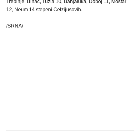
Trebinje, Bihać, Tuzla 10, Banjaluka, Doboj 11, Mostar
12, Neum 14 stepeni Celzijusovih.
/SRNA/