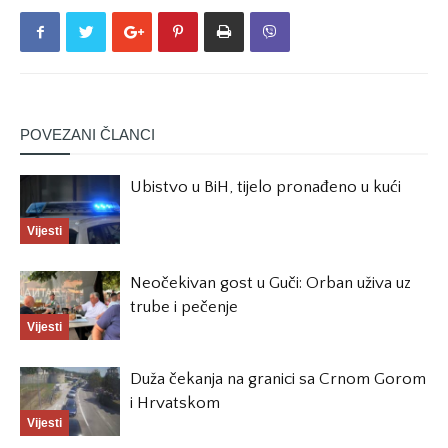
POVEZANI ČLANCI
Ubistvo u BiH, tijelo pronađeno u kući
Vijesti
Neočekivan gost u Guči: Orban uživa uz
trube i pečenje
Vijesti
Duža čekanja na granici sa Crnom Gorom
i Hrvatskom
Vijesti