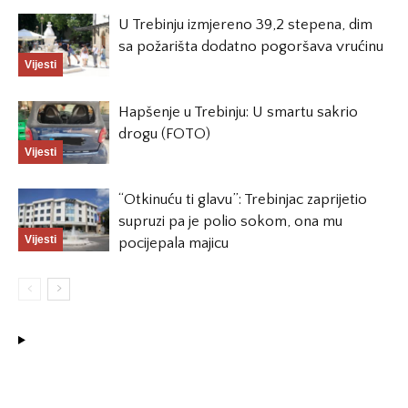
U Trebinju izmjereno 39,2 stepena, dim
sa požarišta dodatno pogoršava vrućinu
Vijesti
Hapšenje u Trebinju: U smartu sakrio
drogu (FOTO)
Vijesti
“Otkinuću ti glavu”: Trebinjac zaprijetio
supruzi pa je polio sokom, ona mu
Vijesti
pocijepala majicu