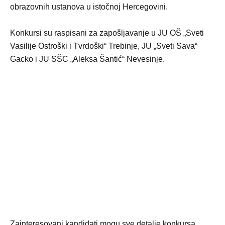
obrazovnih ustanova u istočnoj Hercegovini.
Konkursi su raspisani za zapošljavanje u JU OŠ „Sveti
Vasilije Ostroški i Tvrdoški“ Trebinje, JU „Sveti Sava“
Gacko i JU SŠC „Aleksa Šantić“ Nevesinje.
Zainteresovani kandidati mogu sve detalje konkursa