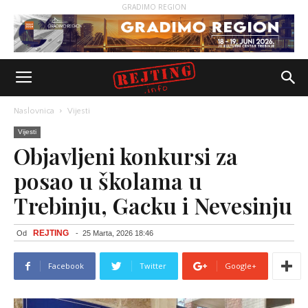
GRADIMO REGION
Naslovnica
Vijesti
Vijesti
Objavljeni konkursi za
posao u školama u
Trebinju, Gacku i Nevesinju
REJTING
Od
-
25 Marta, 2026 18:46
Facebook
Twitter
Google+