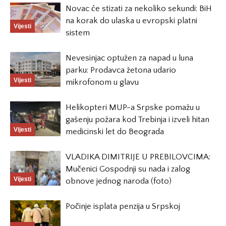
Novac će stizati za nekoliko sekundi: BiH
na korak do ulaska u evropski platni
Vijesti
sistem
Nevesinjac optužen za napad u luna
parku: Prodavca žetona udario
Vijesti
mikrofonom u glavu
Helikopteri MUP-a Srpske pomažu u
gašenju požara kod Trebinja i izveli hitan
Vijesti
medicinski let do Beograda
VLADIKA DIMITRIJE U PREBILOVCIMA:
Mučenici Gospodnji su nada i zalog
Vijesti
obnove jednog naroda (foto)
Počinje isplata penzija u Srpskoj