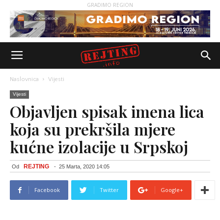
GRADIMO REGION
Naslovnica
Vijesti
Vijesti
Objavljen spisak imena lica
koja su prekršila mjere
kućne izolacije u Srpskoj
REJTING
Od
-
25 Marta, 2020 14:05
Facebook
Twitter
Google+