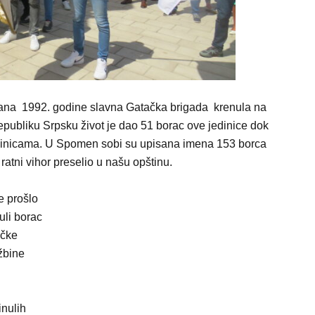
a dana 1992. godine slavna Gatačka brigada krenula na
 Republiku Srpsku život je dao 51 borac ove jedinice dok
edinicama. U Spomen sobi su upisana imena 153 borca
 ratni vihor preselio u našu opštinu.
e prošlo
uli borac
ačke
džbine
inulih