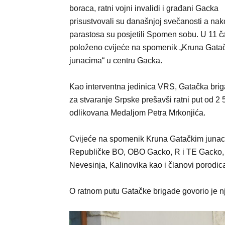
boraca, ratni vojni invalidi i građani Gacka
prisustvovali su današnjoj svečanosti a na
parastosa su posjetili Spomen sobu. U 11 č
položeno cvijeće na spomenik „Kruna Gata
junacima“ u centru Gacka.
Kao interventna jedinica VRS, Gatačka brig
za stvaranje Srpske prešavši ratni put od 2
odlikovana Medaljom Petra Mrkonjića.
Cvijeće na spomenik Kruna Gatačkim junaci
Republičke BO, OBO Gacko, R i TE Gacko, B
Nevesinja, Kalinovika kao i članovi porodic
O ratnom putu Gatačke brigade govorio je n