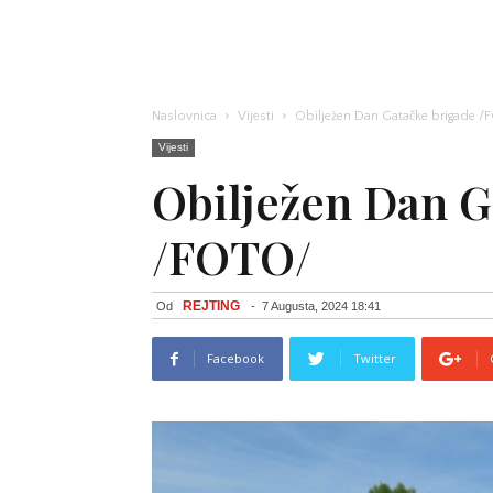
Naslovnica
Vijesti
Obilježen Dan Gatačke brigade 
Vijesti
Obilježen Dan G
/FOTO/
REJTING
Od
-
7 Augusta, 2024 18:41
Facebook
Twitter