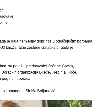
kon
asova je
čkim
ada je dala nemjerljiv doprinos u odlučujućim borbama
 500 km.Za ratne zasluge Gatačka brigada je
ma su položili predstavnici Opštine Gacko,
oračkih organizacija Bileće, Trebinja, Foče,
a poginulih boraca
jen komandant Siniša Boljanović.