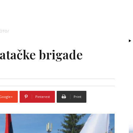
/FOTO/
atačke brigade
Google+
Pinterest
Print