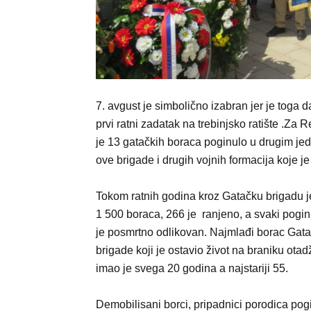
7. avgust je simbolično izabran jer je tog
prvi ratni zadatak na trebinjsko ratište .Za
je 13 gatačkih boraca poginulo u drugim j
ove brigade i drugih vojnih formacija koje je
Tokom ratnih godina kroz Gatačku brigadu j
1 500 boraca, 266 je ranjeno, a svaki pogin
je posmrtno odlikovan. Najmlađi borac Gat
brigade koji je ostavio život na braniku ota
imao je svega 20 godina a najstariji 55.
Demobilisani borci, pripadnici porodica pog