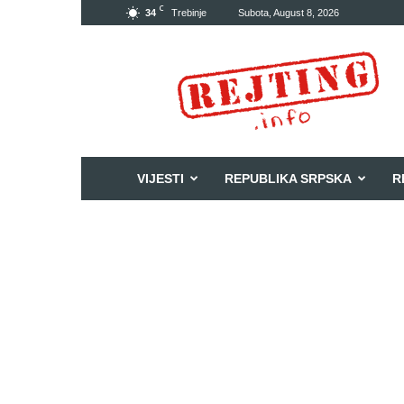
C
34
Trebinje
Subota, August 8, 2026
Rejting
VIJESTI
REPUBLIKA SRPSKA
R