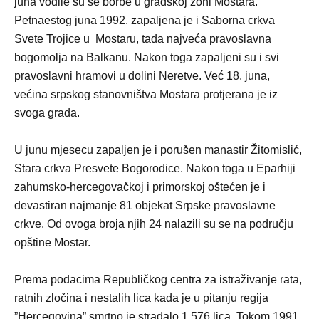
juna vodile su se borbe u gradskoj zoni Mostara.
Petnaestog juna 1992. zapaljena je i Saborna crkva
Svete Trojice u
Mostaru
, tada najveća pravoslavna
bogomolja na Balkanu. Nakon toga zapaljeni su i svi
pravoslavni hramovi u dolini Neretve. Već 18. juna,
većina srpskog stanovništva Mostara protjerana je iz
svoga grada.
U junu mjesecu zapaljen je i porušen manastir Žitomislić,
Stara crkva Presvete Bogorodice. Nakon toga u Eparhiji
zahumsko-hercegovačkoj i primorskoj oštećen je i
devastiran najmanje 81 objekat Srpske pravoslavne
crkve. Od ovoga broja njih 24 nalazili su se na području
opštine Mostar.
Prema podacima Republičkog centra za istraživanje rata,
ratnih zločina i nestalih lica kada je u pitanju regija
”Hercegovina” smrtno je stradalo 1.576 lica. Tokom 1991.