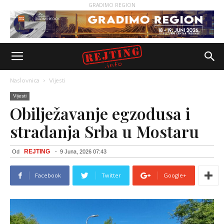
GRADIMO REGION
Naslovnica
Vijesti
Vijesti
Obilježavanje egzodusa i
stradanja Srba u Mostaru
REJTING
Od
-
9 Juna, 2026 07:43
Facebook
Twitter
Google+