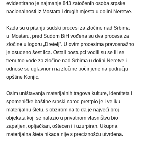
evidentirano je najmanje 843 zatočenih osoba srpske
nacionalnosti iz Mostara i drugih mjesta u dolini Neretve.
Kada su u pitanju sudski procesi za zločine nad Srbima
u
Mostaru
, pred Sudom BiH vođena su dva procesa za
zločine u logoru „Dretelj”. U ovim procesima pravosnažno
je osuđeno šest lica. Ostali postupci vodili su se ili se
trenutno vode za zločine nad Srbima u dolini Neretve i
odnose se uglavnom na zločine počinjene na području
opštine Konjic.
Osim uništavanja materijalnih tragova kulture, identiteta i
spomeničke baštine srpski narod pretrpio je i veliku
materijalnu štetu, s obzirom na to da je najveći broj
objekata koji se nalazio u privatnom vlasništvu bio
zapaljen, opljačkan, oštećen ili uzurpiran. Ukupna
materijalna šteta nikada nije s preciznošću utvrđena.