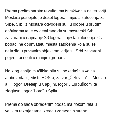
Prema preliminarnim rezultatima istraživanja na teritoriji
Mostara postojalo je deset logora i mjesta zatočenja za
Srbe. Srbi iz Mostara odvođeni su i u logore u drugim
opštinama te je evidentirano da su mostarski Srbi
zatvarani u najmanje 28 logora i mjesta zatočenja. Ovi
podaci ne obuhvataju mjesta zatočenja koja su se
nalazila u privatnim objektima, gdje su Srbi zatvarani
pojedinačno ili u manjim grupama.
Najzloglasnija mučilišta bila su nekadašnja vojna
ambulanta, sjedište HOS-a, zatvor „Ćelovina” u
Mostaru
,
ali i logor ”Dretelj” u Čapljini, logor u Ljubuškom, te
zloglasni logor ”Lora” u Splitu.
Prema do sada obrađenim podacima, tokom rata u
velikim razmjenama između zaraćenih strana