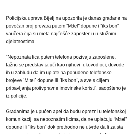
Policijska uprava Bijeljina upozorila je danas građane na
povećan broj prevara putem “M:tel” dopune i “iks bon”
vaučera čija su meta najčešće zaposleni u uslužnim
djelatnostima.
“Nepoznata lica putem telefona pozivaju zaposlene,
lažno se predstavljajući kao njihovi rukovodioci, dovode
ih u zabludu da im uplate na ponuđene telefonske
brojeve `M:tel` dopune ili `iks bon`, a sve s ciljem
pribavljanja protivpravne imovinske koristi”, saopšteno je
iz policije.
Građanima je upućen apel da budu oprezni u telefonskoj
komunikaciji sa nepoznatim licima, da ne uplaćuju “M:tel”
dopune ili “iks bon” dok prethodno ne utvrde da li zaista