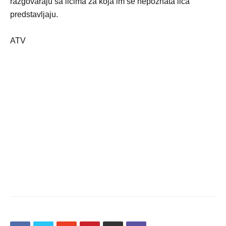
razgovaraju sa licima za koja im se nepoznata lica
predstavljaju.
ATV