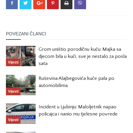
POVEZANI ČLANCI
Grom uništio porodičnu kuću: Majka sa
djecom bila u kući, sve je nestalo za posla
Vijesti
sata
Ruševina Alajbegovića kuće pala po
automobilima
Vijesti
Incident u Ljubinju: Maloljetnik napao
policajca i nanio mu tjelesne povrede
Vijesti