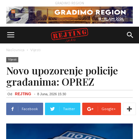
GRADIMO REGION
Naslovnica
Vijesti
Vijesti
Novo upozorenje policije
građanima: OPREZ
REJTING
Od
-
8 Juna, 2026 15:30
Facebook
Twitter
Google+