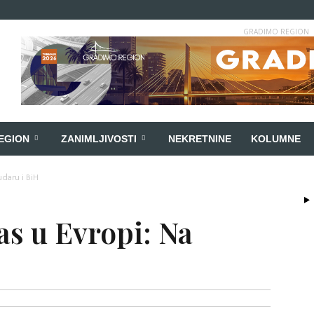
GRADIMO REGION
EGION
ZANIMLJIVOSTI
NEKRETNINE
KOLUMNE
udaru i BiH
las u Evropi: Na