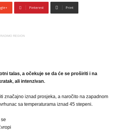
gle+
Pinterest
Print
RADIMO REGION
i talas, a očekuje se da će se proširiti i na
atak, ali intenzivan.
iti značajno iznad prosjeka, a naročito na zapadnom
li vrhunac sa temperaturama iznad 45 stepeni.
 se
Evropi