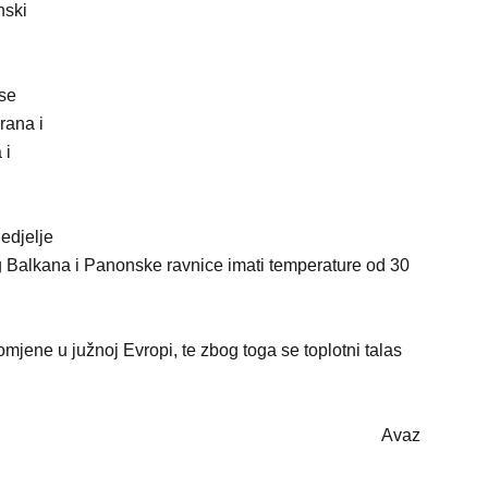
nski
se
rana i
 i
edjelje
og Balkana i Panonske ravnice imati temperature od 30
jene u južnoj Evropi, te zbog toga se toplotni talas
Avaz