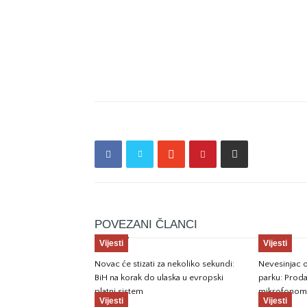
POVEZANI ČLANCI
Vijesti
Vijesti
Novac će stizati za nekoliko sekundi:
Nevesinjac o
BiH na korak do ulaska u evropski
parku: Prod
platni sistem
mikrofonom 
Vijesti
Vijesti