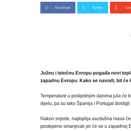
Facebook
Twitter
Goo
G
Južnu i istočnu Evropu pogađa novi toplotn
zapadnu Evropu. Kako se navodi, bit će kr
Temperature u posljednjim danima jula će b
dijelu, pa su tako Španija i Portugal dostig
Nakon srijede, najtoplija vazdušna masa će
postepeno smanjivati jer će se u zapadnoj 