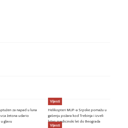
Vijesti
ptužen za napad u luna
Helikopteri MUP-a Srpske pomažu u
avca žetona udario
gašenju požara kod Trebinja i izveli
u glavu
hitan medicinski let do Beograda
Vijesti