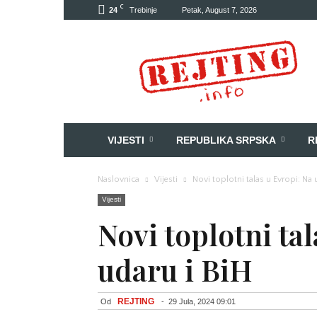
C
24
Trebinje
Petak, August 7, 2026
Rejting
VIJESTI
REPUBLIKA SRPSKA
R
Naslovnica
Vijesti
Novi toplotni talas u Evropi: Na 
Vijesti
Novi toplotni ta
udaru i BiH
REJTING
Od
-
29 Jula, 2024 09:01