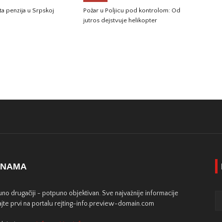
ta penzija u Srpskoj
Požar u Poljicu pod kontrolom: Od
jutros dejstvuje helikopter
 NAMA
no drugačiji - potpuno objektivan. Sve najvažnije informacije
jte prvi na portalu rejting-info.preview-domain.com