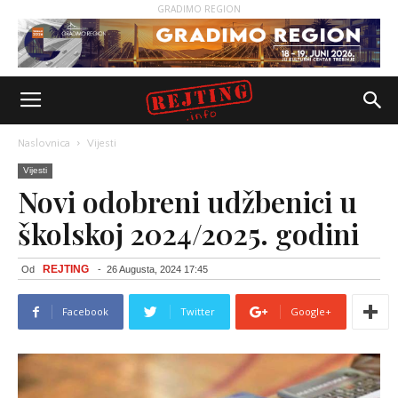
GRADIMO REGION
Naslovnica
Vijesti
Vijesti
Novi odobreni udžbenici u
školskoj 2024/2025. godini
REJTING
Od
-
26 Augusta, 2024 17:45
Facebook
Twitter
Google+