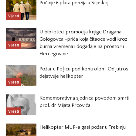
Počinje isplata penzija u Srpskoj
Vijesti
U biblioteci promocija knjige Dragana
Gologovca -priča koja čitaoce vodi kroz
Vijesti
burna vremena i događaje na prostoru
Hercegovine
Požar u Poljicu pod kontrolom: Od jutros
dejstvuje helikopter
Vijesti
Komemorativna sjednica povodom smrti
prof. dr Mijata Prcovića
Vijesti
Helikopter MUP-a gasi požar u Trebinju