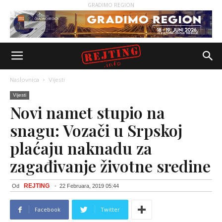
GRADIMO REGION
Naslovnica
Vijesti
Vijesti
Novi namet stupio na
snagu: Vozači u Srpskoj
plaćaju naknadu za
zagađivanje životne sredine
REJTING
Od
-
22 Februara, 2019 05:44
Facebook
Twitter