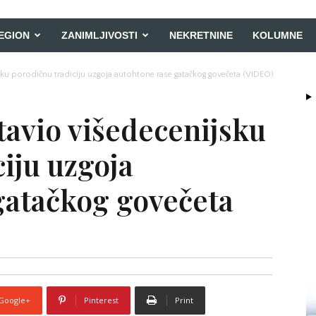
EGION
ZANIMLJIVOSTI
NEKRETNINE
KOLUMNE
sku porodičnu tradiciju uzgoja autohtone rase gatačkog govečeta (VIDEO)
tavio višedecenijsku
iju uzgoja
gatačkog govečeta
Google+
Pinterest
Print