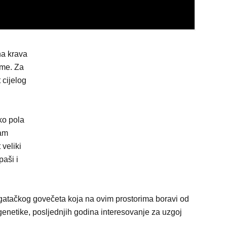
na krava
eme. Za
 cijelog
ko pola
sam
 veliki
paši i
gatačkog govečeta koja na ovim prostorima boravi od
genetike, posljednjih godina interesovanje za uzgoj