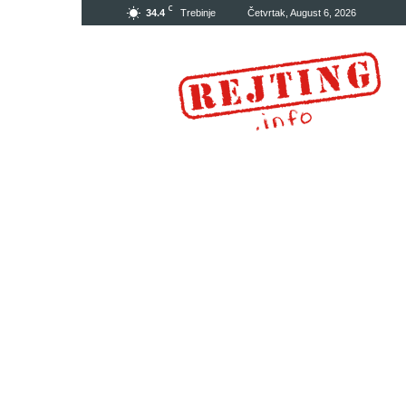
C
34.4
Trebinje
Četvrtak, August 6, 2026
Rejting