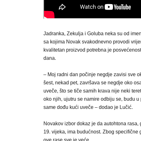
Јadranka, Zekulja i Goluba neka su od ime
sa kojima Novak svakodnevno provodi vrij
kvalitetan proizvod potrebna je posvećenost
dana.
– Moj radni dan počinje negdje zavisi sve o
šest, nekad pet, završava se negdje oko o
uveče, što se tiče samih krava nije neki teret
oko njih, ujutru se namire odbiju se, budu u 
same dođu kući uveče – dodao je Lučić.
Novakov izbor dokaz je da autohtona rasa, 
19. vijeka, ima budućnost. Zbog specifične 
ove rase sve je veće.