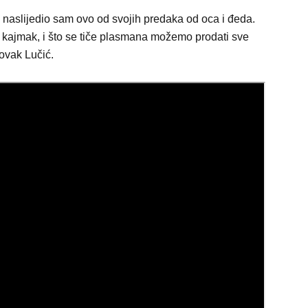
 i naslijedio sam ovo od svojih predaka od oca i đeda.
i kajmak, i što se tiče plasmana možemo prodati sve
ovak Lučić.