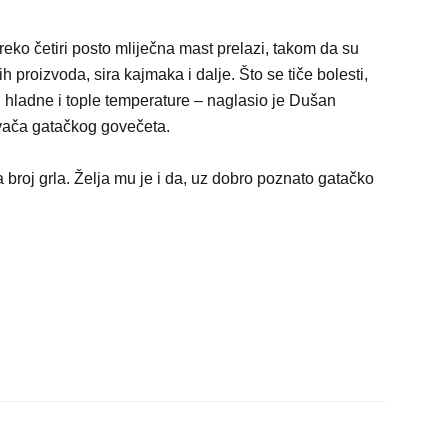
preko četiri posto mliječna mast prelazi, takom da su
 proizvoda, sira kajmaka i dalje. Što se tiče bolesti,
 i hladne i tople temperature – naglasio je Dušan
ivača gatačkog govečeta.
 broj grla. Želja mu je i da, uz dobro poznato gatačko