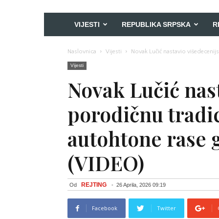
VIJESTI
REPUBLIKA SRPSKA
R
Naslovnica
Vijesti
Novak Lučić nastavio višedecenij
Vijesti
Novak Lučić nas
porodičnu tradic
autohtone rase 
(VIDEO)
REJTING
Od
-
26 Aprila, 2026 09:19
Facebook
Twitter