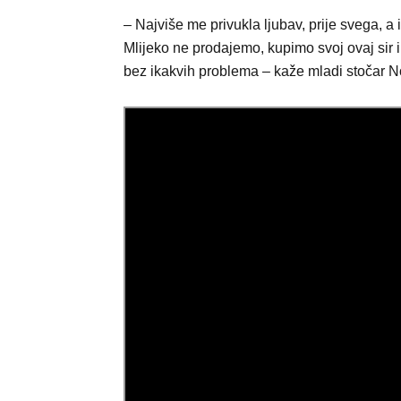
– Najviše me privukla ljubav, prije svega, a
Mlijeko ne prodajemo, kupimo svoj ovaj sir 
bez ikakvih problema – kaže mladi stočar N