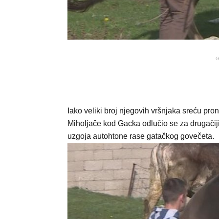
G
Iako veliki broj njegovih vršnjaka sreću pro
Miholjače kod Gacka odlučio se za drugačiji
uzgoja autohtone rase gatačkog govečeta.