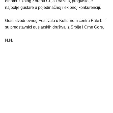
etnomuzikolog Zorana Guja Dražeta, proglasio je
najbolje guslare u pojedinačnoj i ekipnoj konkurenciji.
Gosti dvodnevnog Festivala u Kulturnom centru Pale bili
su predstavnici guslarskih društva iz Srbije i Crne Gore.
N.N.