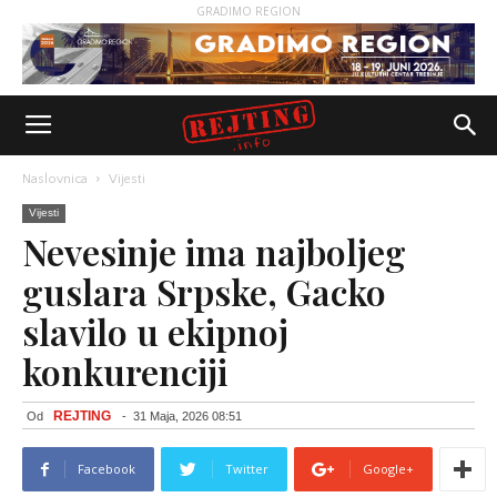
GRADIMO REGION
Naslovnica
Vijesti
Vijesti
Nevesinje ima najboljeg
guslara Srpske, Gacko
slavilo u ekipnoj
konkurenciji
REJTING
Od
-
31 Maja, 2026 08:51
Facebook
Twitter
Google+