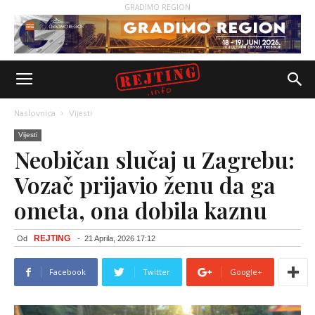
GRADIMO REGION
Naslovnica
Vijesti
Vijesti
Neobičan slučaj u Zagrebu:
Vozač prijavio ženu da ga
ometa, ona dobila kaznu
REJTING
Od
-
21 Aprila, 2026 17:12
Facebook
Twitter
Google+