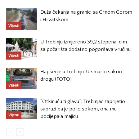
Duža čekanja na granici sa Crnom Gorom
i Hrvatskom
Vijesti
U Trebinju izmjereno 39,2 stepena, dim
sa požarišta dodatno pogoršava vrućinu
Vijesti
Hapšenje u Trebinju: U smartu sakrio
drogu (FOTO)
Vijesti
“Otkinuću ti glavu”: Trebinjac zaprijetio
supruzi pa je polio sokom, ona mu
Vijesti
pocijepala majicu